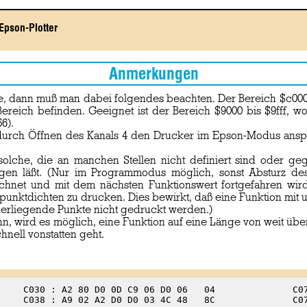
Epson-Plotter
Anmerkungen
e, dann muß man dabei folgendes beachten. Der Bereich $c000 bi
m Bereich befinden. Geeignet ist der Bereich $9000 bis $9fff,
6).
s durch Öffnen des Kanals 4 den Drucker im Epson-Modus ansp
 solche, die an manchen Stellen nicht definiert sind oder g
igen läßt. (Nur im Programmodus möglich, sonst Absturz de
zeichnet und mit dem nächsten Funktionswert fortgefahren wi
ixpunktdichten zu drucken. Dies bewirkt, daß eine Funktion m
erliegende Punkte nicht gedruckt werden.)
nn, wird es möglich, eine Funktion auf eine Länge von weit ü
nell vonstatten geht.