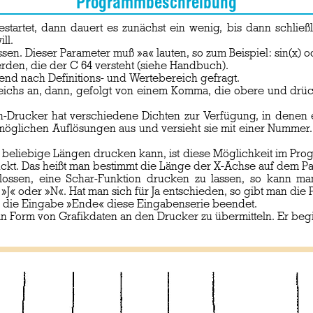
Programmbeschreibung
artet, dann dauert es zunächst ein wenig, bis dann schließli
ll.
n. Dieser Parameter muß »a« lauten, so zum Beispiel: sin(x) od
en, die der C 64 versteht (siehe Handbuch).
nd nach Definitions- und Wertebereich gefragt.
eichs an, dann, gefolgt von einem Komma, die obere und drück
Drucker hat verschiedene Dichten zur Verfügung, in denen er
 möglichen Auflösungen aus und versieht sie mit einer Nummer
g beliebige Längen drucken kann, ist diese Möglichkeit im Pro
uckt. Das heißt man bestimmt die Länge der X-Achse auf dem Pa
lossen, eine Schar-Funktion drucken zu lassen, so kann ma
« oder »N«. Hat man sich für Ja entschieden, so gibt man die 
 die Eingabe »Ende« diese Eingabenserie beendet.
in Form von Grafikdaten an den Drucker zu übermitteln. Er beg