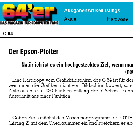
Ausgaben
Artikel
Listings
Aktuell
Hardware
C 64
Der Epson-Plotter
Natürlich ist es ein hochgestecktes Ziel, wenn ma
(ne
Eine Hardcopy vom Grafikbildschirm des C 64 ist für den
wenn man die Grafiken nicht vom Bildschirm kopiert, sonde
Zeile aus bis zu 1920 Punkten entlang der Y-Achse. Da da
Ausschnitt aus einer Funktion.
Geben Sie zunächst das Maschinenprogramm »PLOTTER
(Listing 2) mit dem Checksummer ein und speichern es e