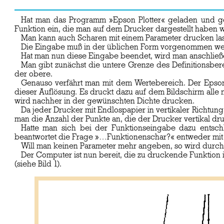
Hat man das Programm »Epson Plotter« geladen und gest
Funktion ein, die man auf dem Drucker dargestellt haben wi
Man kann auch Scharen mit einem Parameter drucken lasse
Die Eingabe muß in der üblichen Form vorgenommen werd
Hat man nun diese Eingabe beendet, wird man anschließe
Man gibt zunächst die untere Grenze des Definitionsber
der obere.
Genauso verfährt man mit dem Wertebereich. Der Epson-
dieser Auflösung. Es druckt dazu auf dem Bildschirm alle
wird nachher in der gewünschten Dichte drucken.
Da jeder Drucker mit Endlospapier in vertikaler Richtun
man die Anzahl der Punkte an, die der Drucker vertikal dr
Hatte man sich bei der Funktionseingabe dazu entsch
beantwortet die Frage »…Funktionenschar?« entweder mit »J
Will man keinen Parameter mehr angeben, so wird durch
Der Computer ist nun bereit, die zu druckende Funktion 
(siehe Bild 1).