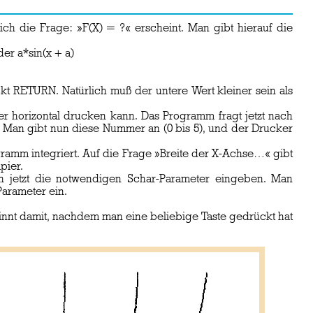
ch die Frage: »F(X) = ?« erscheint. Man gibt hierauf die
er a*sin(x + a)
t RETURN. Natürlich muß der untere Wert kleiner sein als
 horizontal drucken kann. Das Programm fragt jetzt nach
. Man gibt nun diese Nummer an (0 bis 5), und der Drucker
gramm integriert. Auf die Frage »Breite der X-Achse…« gibt
pier.
n jetzt die notwendigen Schar-Parameter eingeben. Man
Parameter ein.
innt damit, nachdem man eine beliebige Taste gedrückt hat