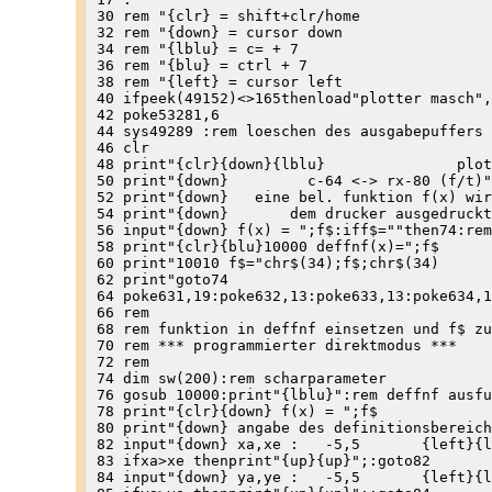
30 rem "{clr} = shift+clr/home

32 rem "{down} = cursor down

34 rem "{lblu} = c= + 7

36 rem "{blu} = ctrl + 7

38 rem "{left} = cursor left

40 ifpeek(49152)<>165thenload"plotter masch",
42 poke53281,6

44 sys49289 :rem loeschen des ausgabepuffers

46 clr

48 print"{clr}{down}{lblu}               plot
50 print"{down}         c-64 <-> rx-80 (f/t)"

52 print"{down}   eine bel. funktion f(x) wir
54 print"{down}       dem drucker ausgedruckt
56 input"{down} f(x) = ";f$:iff$=""then74:rem
58 print"{clr}{blu}10000 deffnf(x)=";f$

60 print"10010 f$="chr$(34);f$;chr$(34)

62 print"goto74

64 poke631,19:poke632,13:poke633,13:poke634,1
66 rem

68 rem funktion in deffnf einsetzen und f$ zu
70 rem *** programmierter direktmodus ***

72 rem

74 dim sw(200):rem scharparameter

76 gosub 10000:print"{lblu}":rem deffnf ausfu
78 print"{clr}{down} f(x) = ";f$

80 print"{down} angabe des definitionsbereich
82 input"{down} xa,xe :   -5,5       {left}{l
83 ifxa>xe thenprint"{up}{up}";:goto82

84 input"{down} ya,ye :   -5,5       {left}{l