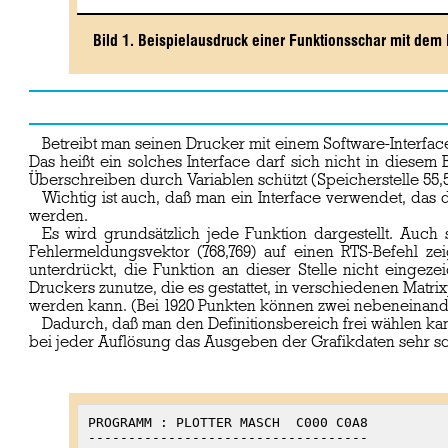
Bild 1. Beispielausdruck einer Funktionsschar mit dem 
Betreibt man seinen Drucker mit einem Software-Interfac
Das heißt ein solches Interface darf sich nicht in diese
Überschreiben durch Variablen schützt (Speicherstelle 55,5
Wichtig ist auch, daß man ein Interface verwendet, da
werden.
Es wird grundsätzlich jede Funktion dargestellt. Auch
Fehlermeldungsvektor (768,769) auf einen RTS-Befehl ze
unterdrückt, die Funktion an dieser Stelle nicht einge
Druckers zunutze, die es gestattet, in verschiedenen Matr
werden kann. (Bei 1920 Punkten können zwei nebeneinand
Dadurch, daß man den Definitionsbereich frei wählen ka
bei jeder Auflösung das Ausgeben der Grafikdaten sehr sch
PROGRAMM : PLOTTER MASCH  C000 C0A8

C030 : A2 80 D0 0D C9 06 D0 06   04

C070 : D0 02 E6 FE 86 FD A6 FB   C6

-----------------------------------

C038 : A9 02 A2 D0 D0 03 4C 48   8C

C078 : CA E0 FF D0 02 C6 FC 86   24
