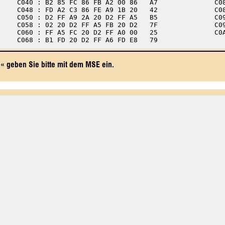
C0
 geben Sie bitte mit dem MSE ein.