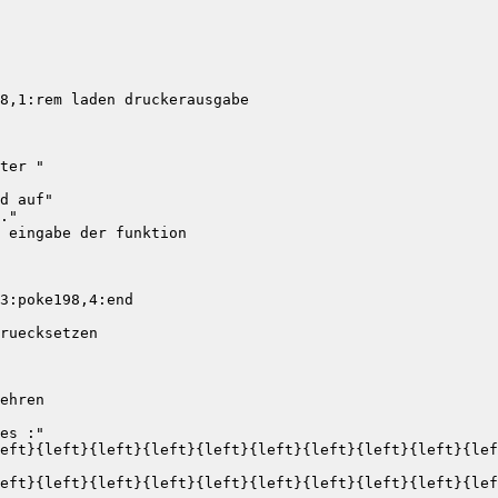
8,1:rem laden druckerausgabe

ter "

d auf"

."

 eingabe der funktion

3:poke198,4:end

ruecksetzen

ehren

es :"

eft}{left}{left}{left}{left}{left}{left}{left}{left}{lef
eft}{left}{left}{left}{left}{left}{left}{left}{left}{lef