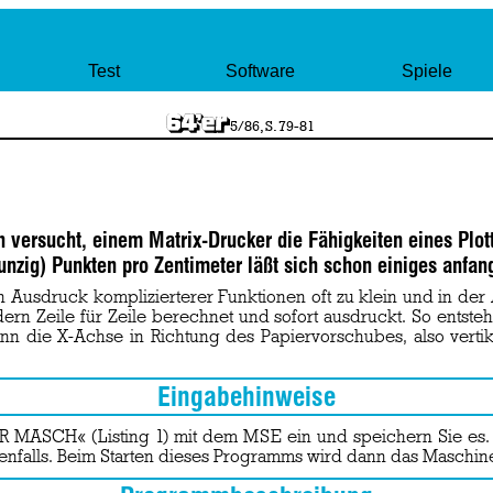
Test
Software
Spiele
5/86, S. 79-81
n versucht, einem Matrix-Drucker die Fähigkeiten eines Plot
unzig) Punkten pro Zentimeter läßt sich schon einiges anfan
 Ausdruck komplizierterer Funktionen oft zu klein und in der 
rn Zeile für Zeile berechnet und sofort ausdruckt. So entsteh
nn die X-Achse in Richtung des Papiervorschubes, also vertik
Eingabehinweise
 MASCH« (Listing 1) mit dem MSE ein und speichern Sie e
benfalls. Beim Starten dieses Programms wird dann das Masch