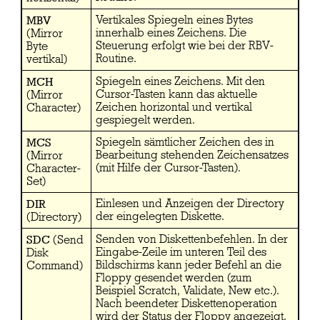
MBV
Vertikales Spiegeln eines Bytes
innerhalb eines Zeichens. Die
(Mirror
Steuerung erfolgt wie bei der RBV-
Byte
Routine.
vertikal)
MCH
Spiegeln eines Zeichens. Mit den
Cursor-Tasten kann das aktuelle
(Mirror
Zeichen horizontal und vertikal
Character)
gespiegelt werden.
MCS
Spiegeln sämtlicher Zeichen des in
Bearbeitung stehenden Zeichensatzes
(Mirror
(mit Hilfe der Cursor-Tasten).
Character-
Set)
DIR
Einlesen und Anzeigen der Directory
der eingelegten Diskette.
(Directory)
SDC
Senden von Diskettenbefehlen. In der
(Send
Eingabe-Zeile im unteren Teil des
Disk
Bildschirms kann jeder Befehl an die
Command)
Floppy gesendet werden (zum
Beispiel Scratch, Validate, New etc.).
Nach beendeter Diskettenoperation
wird der Status der Floppy angezeigt.