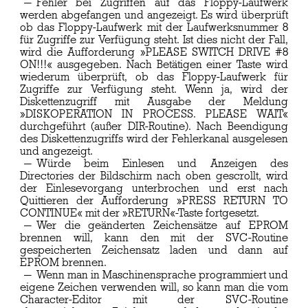
Fehler bei Zugriffen auf das Floppy-Laufwerk
werden abgefangen und angezeigt. Es wird überprüft
ob das Floppy-Laufwerk mit der Laufwerksnummer 8
für Zugriffe zur Verfügung steht. Ist dies nicht der Fall,
wird die Aufforderung »PLEASE SWITCH DRIVE #8
ON!!!« ausgegeben. Nach Betätigen einer Taste wird
wiederum überprüft, ob das Floppy-Laufwerk für
Zugriffe zur Verfügung steht. Wenn ja, wird der
Diskettenzugriff mit Ausgabe der Meldung
»DISKOPERATION IN PROCESS. PLEASE WAIT«
durchgeführt (außer DIR-Routine). Nach Beendigung
des Diskettenzugriffs wird der Fehlerkanal ausgelesen
und angezeigt.
Würde beim Einlesen und Anzeigen des
Directories der Bildschirm nach oben gescrollt, wird
der Einlesevorgang unterbrochen und erst nach
Quittieren der Aufforderung »PRESS RETURN TO
CONTINUE« mit der »RETURN«-Taste fortgesetzt.
Wer die geänderten Zeichensätze auf EPROM
brennen will, kann den mit der SVC-Routine
gespeicherten Zeichensatz laden und dann auf
EPROM brennen.
Wenn man in Maschinensprache programmiert und
eigene Zeichen verwenden will, so kann man die vom
Character-Editor mit der SVC-Routine