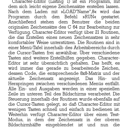
Character-Editor (Listing 1) ist ein Programm, mit
dem sich leicht eigene Zeichensätze erstellen lassen.
Nach dem Laden mit »LOAD"Name",8« wird das
Programm durch den Befehl »RUN« gestartet.
Anschließend stehen dem Benutzer die beiden
originalen Zeichensätze des C 64 zur Bearbeitung zur
Verfügung. Character-Editor verfügt über 21 Routinen,
die das Erstellen eines neuen Zeichensatzes in sehr
komfortabler Weise unterstützen. Die Routinen sind in
einer Menü-Tafel innerhalb des Arbeitsbereichs durch
die Cursor-Tasten frei anwählbar. Über verschiedene
Tasten sind weitere Erstellhilfen gegeben. Character-
Editor ist sehr übersichtlich gehalten. Das heißt, es
wird immer das gerade zu bearbeitende Zeichen,
dessen Code, die entsprechende 8x8-Matrix und der
aktuelle Zeichensatz angezeigt. Das Hin- und
Herspringen zwischen verschiedenen Menüs entfällt.
Alle Ein- und Ausgaben werden in einer speziellen
Zeile im unteren Teil des Bildschirms verarbeitet. Die
Steuerung innerhalb der Routinen wurde ebenfalls auf
die Cursor-Tasten gelegt, so daß Character-Editor mit
wenigen Tasten schnell und einfach zu bedienen ist.
Weiterhin verfügt Character-Editor über einen Test-
Modus, in dem der Zeichensatz in der oberen
Bildschirmhälfte eingeblendet ist und nun die