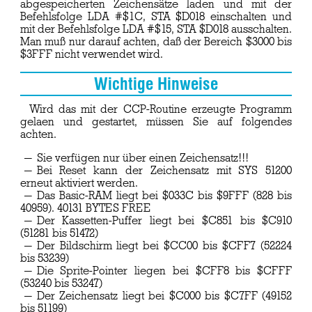
abgespeicherten Zeichensätze laden und mit der
Befehlsfolge LDA #$1C, STA $D018 einschalten und
mit der Befehlsfolge LDA #$15, STA $D018 ausschalten.
Man muß nur darauf achten, daß der Bereich $3000 bis
$3FFF nicht verwendet wird.
Wichtige Hinweise
Wird das mit der CCP-Routine erzeugte Programm
gelaen und gestartet, müssen Sie auf folgendes
achten.
Sie verfügen nur über einen Zeichensatz!!!
Bei Reset kann der Zeichensatz mit SYS 51200
erneut aktiviert werden.
Das Basic-RAM liegt bei $033C bis $9FFF (828 bis
40959). 40131 BYTES FREE
Der Kassetten-Puffer liegt bei $C851 bis $C910
(51281 bis 51472)
Der Bildschirm liegt bei $CC00 bis $CFF7 (52224
bis 53239)
Die Sprite-Pointer liegen bei $CFF8 bis $CFFF
(53240 bis 53247)
Der Zeichensatz liegt bei $C000 bis $C7FF (49152
bis 51199)