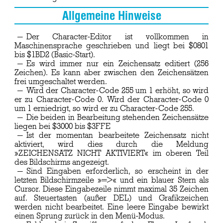
Allgemeine Hinweise
Der Character-Editor ist vollkommen in
Maschinensprache geschrieben und liegt bei $0801
bis $1BD2 (Basic-Start).
Es wird immer nur ein Zeichensatz editiert (256
Zeichen). Es kann aber zwischen den Zeichensätzen
frei umgeschaltet werden.
Wird der Character-Code 255 um 1 erhöht, so wird
er zu Character-Code 0. Wird der Character-Code 0
um 1 erniedrigt, so wird er zu Character-Code 255.
Die beiden in Bearbeitung stehenden Zeichensätze
liegen bei $3000 bis $3FFE
Ist der momentan bearbeitete Zeichensatz nicht
aktiviert, wird dies durch die Meldung
»ZEICHENSATZ NICHT AKTIVIERT« im oberen Teil
des Bildschirms angezeigt.
Sind Eingaben erforderlich, so erscheint in der
letzten Bildschirmzeile »=>« und ein blauer Stern als
Cursor. Diese Eingabezeile nimmt maximal 35 Zeichen
auf. Steuertasten (außer DEL) und Grafikzeichen
werden nicht bearbeitet. Eine leere Eingabe bewirkt
einen Sprung zurück in den Menü-Modus.