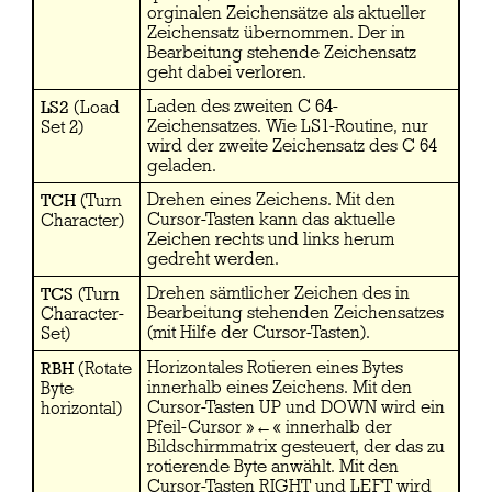
orginalen Zeichensätze als aktueller
Zeichensatz übernommen. Der in
Bearbeitung stehende Zeichensatz
geht dabei verloren.
LS2
Laden des zweiten C 64-
(Load
Zeichensatzes. Wie LS1-Routine, nur
Set 2)
wird der zweite Zeichensatz des C 64
geladen.
TCH
Drehen eines Zeichens. Mit den
(Turn
Cursor-Tasten kann das aktuelle
Character)
Zeichen rechts und links herum
gedreht werden.
TCS
Drehen sämtlicher Zeichen des in
(Turn
Bearbeitung stehenden Zeichensatzes
Character-
(mit Hilfe der Cursor-Tasten).
Set)
RBH
Horizontales Rotieren eines Bytes
(Rotate
innerhalb eines Zeichens. Mit den
Byte
Cursor-Tasten UP und DOWN wird ein
horizontal)
Pfeil-Cursor »←« innerhalb der
Bildschirmmatrix gesteuert, der das zu
rotierende Byte anwählt. Mit den
Cursor-Tasten RIGHT und LEFT wird