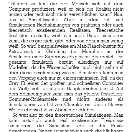
Träumen zu tun, die der Mensch sich auf dem
Computer produziert, weil er sich die Realität nicht
leisten oder technisch nicht verwirklichen kann? Nun,
das ist Ansichtssache. Aber in jedem Fall sind
Simulationen Nachahmungen von praktisch oder auch
theoretisch existierenden Realitäten. Theoretische
Realitäten deshalb, weil man auch Dinge simulieren
kann, die es gar nicht gibt, oder von denen man wenig
weiß. So wird beispielsweise am Max-Planck-Institut für
Astrophysik in Garching bei München an der
Simulation einer Supernova-Explosion gearbeitet. Die
gesamte Simulation beruht allerdings nur auf
Modellen, da die Wissenschaftler noch nicht sehr viel
über diese Erscheinung wissen. Simulieren kann man
den Vorgang auch nur zu einem minimalen Teil, da der
Cray 1B (einer der größten und schnellsten Computer
der Welt) nicht genügend Hauptspeicher besitzt. Auf
dem Heimcomputer kann man das gleiche feststellen:
Computer-Rollenspiele sind nichts anderes als
Simulationen von fiktiven Charakteren, die in fiktiven
Welten ebenso fiktive Abenteuer erleben.
So weit also zu den theoretischen Simulationen. Man
kann natürlich auch real existierende Ereignisse
simulieren; die Simulation von in der Praxis
bestehenden Dingen ist schließlich auch die häufigere