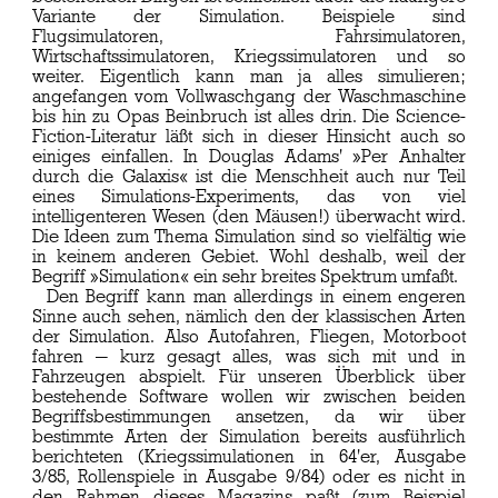
Variante der Simulation. Beispiele sind
Flugsimulatoren, Fahrsimulatoren,
Wirtschaftssimulatoren, Kriegssimulatoren und so
weiter. Eigentlich kann man ja alles simulieren;
angefangen vom Vollwaschgang der Waschmaschine
bis hin zu Opas Beinbruch ist alles drin. Die Science-
Fiction-Literatur läßt sich in dieser Hinsicht auch so
einiges einfallen. In Douglas Adams' »Per Anhalter
durch die Galaxis« ist die Menschheit auch nur Teil
eines Simulations-Experiments, das von viel
intelligenteren Wesen (den Mäusen!) überwacht wird.
Die Ideen zum Thema Simulation sind so vielfältig wie
in keinem anderen Gebiet. Wohl deshalb, weil der
Begriff »Simulation« ein sehr breites Spektrum umfaßt.
Den Begriff kann man allerdings in einem engeren
Sinne auch sehen, nämlich den der klassischen Arten
der Simulation. Also Autofahren, Fliegen, Motorboot
fahren — kurz gesagt alles, was sich mit und in
Fahrzeugen abspielt. Für unseren Überblick über
bestehende Software wollen wir zwischen beiden
Begriffsbestimmungen ansetzen, da wir über
bestimmte Arten der Simulation bereits ausführlich
berichteten (Kriegssimulationen in 64'er, Ausgabe
3/85, Rollenspiele in Ausgabe 9/84) oder es nicht in
den Rahmen dieses Magazins paßt (zum Beispiel