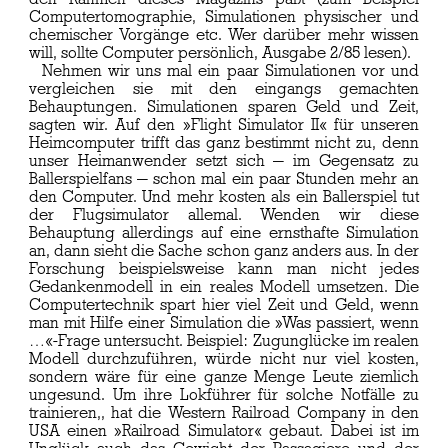
Computertomographie, Simulationen physischer und
chemischer Vorgänge etc. Wer darüber mehr wissen
will, sollte Computer persönlich, Ausgabe 2/85 lesen).
Nehmen wir uns mal ein paar Simulationen vor und
vergleichen sie mit den eingangs gemachten
Behauptungen. Simulationen sparen Geld und Zeit,
sagten wir. Auf den »Flight Simulator II« für unseren
Heimcomputer trifft das ganz bestimmt nicht zu, denn
unser Heimanwender setzt sich — im Gegensatz zu
Ballerspielfans — schon mal ein paar Stunden mehr an
den Computer. Und mehr kosten als ein Ballerspiel tut
der Flugsimulator allemal. Wenden wir diese
Behauptung allerdings auf eine ernsthafte Simulation
an, dann sieht die Sache schon ganz anders aus. In der
Forschung beispielsweise kann man nicht jedes
Gedankenmodell in ein reales Modell umsetzen. Die
Computertechnik spart hier viel Zeit und Geld, wenn
man mit Hilfe einer Simulation die »Was passiert, wenn
…«-Frage untersucht. Beispiel: Zugunglücke im realen
Modell durchzuführen, würde nicht nur viel kosten,
sondern wäre für eine ganze Menge Leute ziemlich
ungesund. Um ihre Lokführer für solche Notfälle zu
trainieren,, hat die Western Railroad Company in den
USA einen »Railroad Simulator« gebaut. Dabei ist im