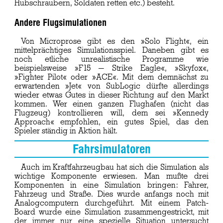
Hubschraubern, Soldaten retten etc.) besteht.
Andere Flugsimulationen
Von Microprose gibt es den »Solo Flight«, ein
mittelprächtiges Simulationsspiel. Daneben gibt es
noch etliche unrealistische Programme wie
beispielsweise »F15 — Strike Eagle«, »Skyfox«,
»Fighter Pilot« oder »ACE«. Mit dem demnächst zu
erwartenden »Jet« von SubLogic dürfte allerdings
wieder etwas Gutes in dieser Richtung auf den Markt
kommen. Wer einen ganzen Flughafen (nicht das
Flugzeug) kontrollieren will, dem sei »Kennedy
Approach« empfohlen, ein gutes Spiel, das den
Spieler ständig in Aktion hält.
Fahrsimulatoren
Auch im Kraftfahrzeugbau hat sich die Simulation als
wichtige Komponente erwiesen. Man mußte drei
Komponenten in eine Simulation bringen: Fahrer,
Fahrzeug und Straße. Dies wurde anfangs noch mit
Analogcomputern durchgeführt. Mit einem Patch-
Board wurde eine Simulation zusammengestrickt, mit
der immer nur eine spezielle Situation untersucht