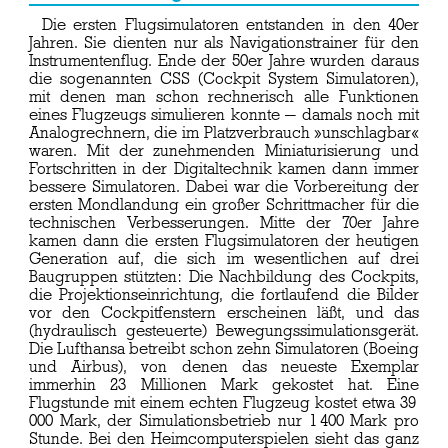
Die ersten Flugsimulatoren entstanden in den 40er
Jahren. Sie dienten nur als Navigationstrainer für den
Instrumentenflug. Ende der 50er Jahre wurden daraus
die sogenannten CSS (Cockpit System Simulatoren),
mit denen man schon rechnerisch alle Funktionen
eines Flugzeugs simulieren konnte — damals noch mit
Analogrechnern, die im Platzverbrauch »unschlagbar«
waren. Mit der zunehmenden Miniaturisierung und
Fortschritten in der Digitaltechnik kamen dann immer
bessere Simulatoren. Dabei war die Vorbereitung der
ersten Mondlandung ein großer Schrittmacher für die
technischen Verbesserungen. Mitte der 70er Jahre
kamen dann die ersten Flugsimulatoren der heutigen
Generation auf, die sich im wesentlichen auf drei
Baugruppen stützten: Die Nachbildung des Cockpits,
die Projektionseinrichtung, die fortlaufend die Bilder
vor den Cockpitfenstern erscheinen läßt, und das
(hydraulisch gesteuerte) Bewegungssimulationsgerät.
Die Lufthansa betreibt schon zehn Simulatoren (Boeing
und Airbus), von denen das neueste Exemplar
immerhin 23 Millionen Mark gekostet hat. Eine
Flugstunde mit einem echten Flugzeug kostet etwa 39
000 Mark, der Simulationsbetrieb nur 1 400 Mark pro
Stunde. Bei den Heimcomputerspielen sieht das ganz