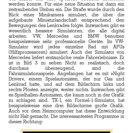
werden konnte. Für eine neue Situation trat dann ein
zeitraubender Umbau ein. Die Straße wurde durch den
Blick einer Minikamera simuliert, die über die
aufgebaute Miniaturlandschaft entsprechend den
Bewegungen des Lenkrades folgte. Inzwischen gibt es
wesentlich bessere Simulatoren, die alle digital
arbeiten. VW, Mercedes und BMW benutzen
beispielsweise sehr professionelle Geräte. Im VW-
Simulator wird jedes einzelne Rad mit APUs
(Hilfsprozessoren) simuliert. Auch der Simulator von
Mercedes liefert erstaunliche reale Fahrerlebnisse. Er
ist in Bild 3 zu sehen Nicht so realistisch, doch
durchaus überzeugend, sind die
Fahrsimulationsspiele. Angefangen hat es mit »Night
Driver«, einem Spielautomaten, der nur Gas und
Lenkrad hatte, und auf dem Bildschirm links und
rechts Pfosten anzeigte, weiter nichts. Inzwischen gibt
es Spielhallen-Automaten, die kaum noch in der Grafik
zu schlagen sind. TX-1, ein Formel-1-Simulator, hat
beispielsweise eine drei Bildschirme große Grafik.
Auch vor dem Heimcomputer hat diese Entwicklung
nicht Halt gemacht. Die interessantesten Programme in
dieser Richtung: