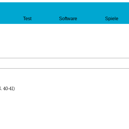
Test
Software
Spiele
. 40-41)