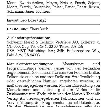
Mann, Zwartscholten, Meyer, Heister, Pasch, Sajonz,
Mootz, Krätzig, Bauschke, Reiser, Bauer, Reetz, Rosen,
Schramm, Sauer, Richters
Layout
: Leo Eder (Ltg.)
Herstellung
: Klaus Buck
Auslandsrepräsentation
:
Schweiz: Markt & Technik Vertriebs AG, Kollerstr. 3,
CH-6300 Zug, Tel. 042-41 56 56, Telex: 862 329
USA: M&T Publishing Inc.; 2464 Embarcadero Way,
Palo Alto, CA 94303
Manuskripteinsendungen
: Manuskripte und
Programmlistings werden gerne von der Redaktion
angenommen. Sie müssen frei sein von Rechten Dritter.
Sollten sie auch an anderer Stelle zur Veröffentlichung
oder gewerblichen Nutzung angeboten werden, so
muß dies angegeben werden. Mit der Einsendung von
Manuskripten und Listings gibt der Verfasser die
Zustimmung zum Abdruck in von der Markt & Technik
Verlag AG herausgegebenen Publikationen und zur
Vervielfältigung der Programmlistings auf Datenträger.