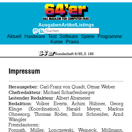
Ausgaben
Artikel
Listings
Aktuell
Hardware
Test
Software
Spiele
Programme
Kurse
Praxis
Sonderheft 8/85, S. 186
Impressum
Herausgeber
: Carl-Franz von Quadt, Otmar Weber
Chefredakteur
: Michael Scharfenberger
Leitender Redakteur
: Albert Absmeier
Redaktion
: Volker Everts, Achim Hübner, Georg
Klinge (Koordination), Harald Meyer, Markus
Ohnesorg, Thomas Röder, Boris Schneider, Arnd
Wängler
Fremdautoren:
Ponnath, Müller, Lonczewski, Weineck, Möllmann,