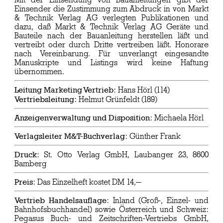
Mit der Einsendung von Bauanleitungen gibt der
Einsender die Zustimmung zum Abdruck in von Markt
& Technik Verlag AG verlegten Publikationen und
dazu, daß Markt & Technik Verlag AG Geräte und
Bauteile nach der Bauanleitung herstellen läßt und
vertreibt oder durch Dritte vertreiben läßt. Honorare
nach Vereinbarung. Für unverlangt eingesandte
Manuskripte und Listings wird keine Haftung
übernommen.
Leitung Marketing Vertrieb
: Hans Hörl (114)
Vertriebsleitung
: Helmut Grünfeldt (189)
Anzeigenverwaltung und Disposition
: Michaela Hörl
Verlagsleiter M&T-Buchverlag
: Günther Frank
Druck
: St. Otto Verlag GmbH, Laubanger 23, 8600
Bamberg
Preis
: Das Einzelheft kostet DM 14,—
Vertrieb Handelsauflage
: Inland (Groß-, Einzel- und
Bahnhofsbuchhandel) sowie Österreich und Schweiz:
Pegasus Buch- und Zeitschriften-Vertriebs GmbH,