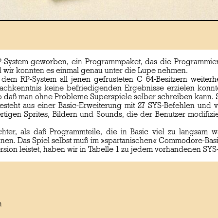
 RP-System geworben, ein Programmpaket, das die Programmier
nd wir konnten es einmal genau unter die Lupe nehmen.
 dem RP-System all jenen gefrusteten C 64-Besitzern weiter
Fachkenntnis keine befriedigenden Ergebnisse erzielen konn
so daß man ohne Probleme Superspiele selber schreiben kann. S
esteht aus einer Basic-Erweiterung mit 27 SYS-Befehlen und vi
rtigen Sprites, Bildern und Sounds, die der Benutzer modifiz
hter, als daß Programmteile, die in Basic viel zu langsam
en. Das Spiel selbst muß im »spartanischen« Commodore-Bas
ion leistet, haben wir in Tabelle 1 zu jedem vorhandenen SY
n