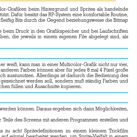
lor-Grafiken beim Hintergrund und Sprites als handelnde
tzt. Dafür besitzt das RP-System eine komfortable Routine,
n fleißig Bits durch die Gegend beziehungsweise die Bitmap
ie beim Druck in den Grafikspeicher und bei Laufschriften
en, die jeweils in einem eigenen File abgelegt sind, als
r weiß, kann man in einer Multicolor-Grafik nicht nur vier,
i anderen Farben können aber für jedes 8 mal 4 Pixel große
ich auszunutzen. Allerdings ist dadurch die Bedienung des
er gezeichnet werden soll, sondern muß ständig Farben und
ächen füllen und Ausschnitte kopieren.
rt werden können. Daraus ergeben sich dann Möglichkeiten,
er Teile des Screens mit anderen Programmen erstellen und
 zu acht Spritedefinitionen zu einem kleinem Trickfilm
auf einmal bearbeitet werden, um Sprite-Vielfalt in einem