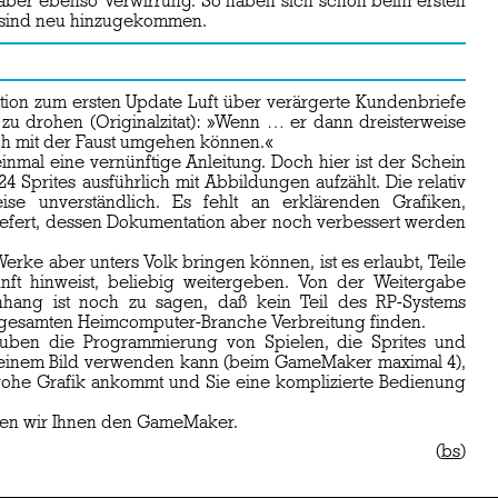
t aber ebenso Verwirrung. So haben sich schon beim ersten
e sind neu hinzugekommen.
ion zum ersten Update Luft über verärgerte Kundenbriefe
n zu drohen (Originalzitat): »Wenn … er dann dreisterweise
auch mit der Faust umgehen können.«
inmal eine vernünftige Anleitung. Doch hier ist der Schein
 Sprites ausführlich mit Abbildungen aufzählt. Die relativ
se unverständlich. Es fehlt an erklärenden Grafiken,
iefert, dessen Dokumentation aber noch verbessert werden
ke aber unters Volk bringen können, ist es erlaubt, Teile
nft hinweist, beliebig weitergeben. Von der Weitergabe
nhang ist noch zu sagen, daß kein Teil des RP-Systems
der gesamten Heimcomputer-Branche Verbreitung finden.
auben die Programmierung von Spielen, die Sprites und
 in einem Bild verwenden kann (beim GameMaker maximal 4),
rohe Grafik ankommt und Sie eine komplizierte Bedienung
len wir Ihnen den GameMaker.
(
bs
)