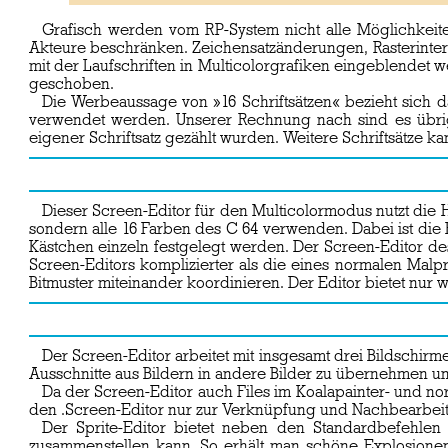
Grafisch werden vom RP-System nicht alle Möglichkeit
Akteure beschränken. Zeichensatzänderungen, Rasterinterru
mit der Laufschriften in Multicolorgrafiken eingeblendet 
geschoben.
Die Werbeaussage von »16 Schriftsätzen« bezieht sich d
verwendet werden. Unserer Rechnung nach sind es übrigen
eigener Schriftsatz gezählt wurden. Weitere Schriftsätze k
Dieser Screen-Editor für den Multicolormodus nutzt die Ha
sondern alle 16 Farben des C 64 verwenden. Dabei ist die 
Kästchen einzeln festgelegt werden. Der Screen-Editor de
Screen-Editors komplizierter als die eines normalen Malp
Bitmuster miteinander koordinieren. Der Editor bietet nur
Der Screen-Editor arbeitet mit insgesamt drei Bildschir
Ausschnitte aus Bildern in andere Bilder zu übernehmen u
Da der Screen-Editor auch Files im Koalapainter- und n
den .Screen-Editor nur zur Verknüpfung und Nachbearbei
Der Sprite-Editor bietet neben den Standardbefehlen 
zusammenstellen kann. So erhält man schöne Explosionen o