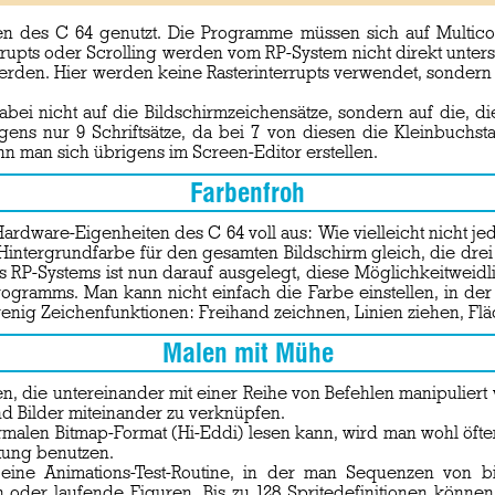
en des C 64 genutzt. Die Programme müssen sich auf Multico
pts oder Scrolling werden vom RP-System nicht direkt unterstü
werden. Hier werden keine Rasterinterrupts verwendet, sonder
abei nicht auf die Bildschirmzeichensätze, sondern auf die, d
s nur 9 Schriftsätze, da bei 7 von diesen die Kleinbuchstab
ann man sich übrigens im Screen-Editor erstellen.
Farbenfroh
rdware-Eigenheiten des C 64 voll aus: Wie vielleicht nicht jede
Hintergrundfarbe für den gesamten Bildschirm gleich, die dre
s RP-Systems ist nun darauf ausgelegt, diese Möglichkeitweidl
rogramms. Man kann nicht einfach die Farbe einstellen, in d
 wenig Zeichenfunktionen: Freihand zeichnen, Linien ziehen, Fl
Malen mit Mühe
men, die untereinander mit einer Reihe von Befehlen manipulie
nd Bilder miteinander zu verknüpfen.
ormalen Bitmap-Format (Hi-Eddi) lesen kann, wird man wohl öft
tung benutzen.
eine Animations-Test-Routine, in der man Sequenzen von bis
der laufende Figuren. Bis zu 128 Spritedefinitionen können 