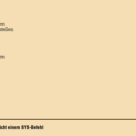
len
tellen
gen
richt einem SYS-Befehl