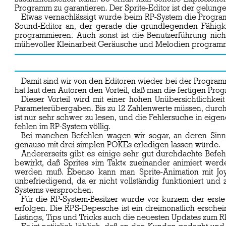
Programm zu garantieren. Der Sprite-Editor ist der gelunge
Etwas vernachlässigt wurde beim RP-System die Progra
Sound-Editor an, der gerade die grundlegenden Fähigke
programmieren. Auch sonst ist die Benutzerführung nicht
mühevoller Kleinarbeit Geräusche und Melodien programmi
Damit sind wir von den Editoren wieder bei der Progra
hat laut den Autoren den Vorteil, daß man die fertigen P
Dieser Vorteil wird mit einer hohen Unübersichtlichke
Parameterübergaben. Bis zu 12 Zahlenwerte müssen, durch
ist nur sehr schwer zu lesen, und die Fehlersuche in eig
fehlen im RP-System völlig.
Bei manchen Befehlen wagen wir sogar, an deren Sinn 
genauso mit drei simplen POKEs erledigen lassen würde.
Andererseits gibt es einige sehr gut durchdachte Befe
bewirkt, daß Sprites »im Takt« zueinander animiert werde
werden muß. Ebenso kann man Sprite-Animation mit Joy
unbefriedigend, da er nicht vollständig funktioniert und
Systems versprochen.
Für die RP-System-Besitzer wurde vor kurzem der ers
erfolgen. Die RPS-Depesche ist ein dreimonatlich ersche
Listings, Tips und Tricks auch die neuesten Updates zum RP