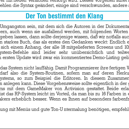
 er mit neuen Versionen versorgt wird. Dieses Vorgehen stifte
efehlen die Syntax geändert, einige sind verschwunden, ander
Der Ton bestimmt den Klang
mgangston sein, mit dem sich die Autoren in der Dokumentat
ritikern, auch wenn sie ausfallend werden, mit folgenden Worte
geben lassen, dann sollte derjenige wissen, daß wir notfalls 
en starkes Buch, das als erstes den Gedanken weckt: Endlich e
ch einem Anhang, der alle 18 mitgelieferten Screens und 1024
tem-Befehle sind leider sehr unübersichtlich und teilwei
ersten Update wird zwar ein kommentiertes Demo-Listing gel
System nicht lauffähig. Damit Programmierer ihre fertigen Wer
arf also die System-Routinen, sofern man auf deren Herku
 Systems, so zum Beispiel die Editoren. In diesem Zusamme
ien anlegen kann. Diese Vorgehensweise sollte eigentlich in 
ms mit dem GameMaker von Activision gestattet. Beide erl
st das RP-System leicht im Vorteil, da man bis zu 16 Farben
kers erheblich besser. Wenn es Ihnen auf besonders farbenf
hrung mit Menüs und gute Ton-U ntermalung benötigen, empfeh