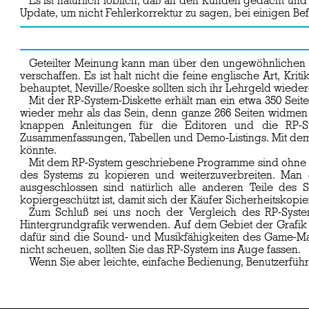
Es ist natürlich löblich, daß an den Kunden gedacht und
Update, um nicht Fehlerkorrektur zu sagen, bei einigen B
Geteilter Meinung kann man über den ungewöhnlichen U
verschaffen. Es ist halt nicht die feine englische Art, K
behauptet, Neville/Roeske sollten sich ihr Lehrgeld wieder
Mit der RP-System-Diskette erhält man ein etwa 350 Seit
wieder mehr als das Sein, denn ganze 266 Seiten widmen si
knappen Anleitungen für die Editoren und die RP-Sys
Zusammenfassungen, Tabellen und Demo-Listings. Mit dem 
könnte.
Mit dem RP-System geschriebene Programme sind ohne das 
des Systems zu kopieren und weiterzuverbreiten. Man d
ausgeschlossen sind natürlich alle anderen Teile des
kopiergeschützt ist, damit sich der Käufer Sicherheitskop
Zum Schluß sei uns noch der Vergleich des RP-Syste
Hintergrundgrafik verwenden. Auf dem Gebiet der Grafik i
dafür sind die Sound- und Musikfähigkeiten des Game-Ma
nicht scheuen, sollten Sie das RP-System ins Auge fassen.
Wenn Sie aber leichte, einfache Bedienung, Benutzerfü