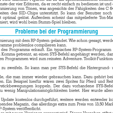
nste der vier Editoren, da er recht einfach zu bedienen ist un
mmierung von Tönen, was angesichts der Fähigkeiten des C 64
iten des SID-Chips unterstützt. So kann der Benutzer noc
 optimal gelöst. Außerdem scheint das mitgelieferte Ton-Mate
ert, wird wohl beim Stumm-Spiel bleiben.
Probleme bei der Programmierung
mmierung mit dem RP-System gelandet. Wie schon gesagt, werde
rogramme problemlos compilieren kann.
it des Programms erkauft. Ein typisches RP-System-Programm 
 Komma getrennt, an einen SYS-Befehl angehängt werden, damit
enen Programmen wird zum reinsten Adventure. Toolkit-Funktio
zu zweifeln. So kann man per SYS-Befehl die Hintergrund- un
hle, die man immer wieder gebrauchen kann. Dazu gehört beis
n. Ein Beispiel hierfür wären zwei Sprites für Pferd und Re
stickbewegungen koppeln. Der dazu vorhandene SYS-Befehl 
 zu wenig Manipulationsmöglichkeiten bietet. Hier wurde all
te Update kostenlos durchgeführt, weitere werden entweder
inendes Magazin, das allerdings extra zum Preis von 13,50 M
-System veröffentlicht.