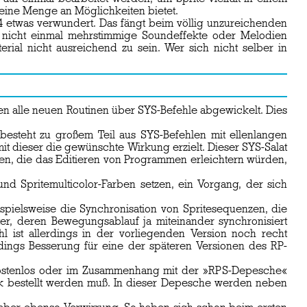
d eine Menge an Möglichkeiten bietet.
 etwas verwundert. Das fängt beim völlig unzureichenden
h nicht einmal mehrstimmige Soundeffekte oder Melodien
rial nicht ausreichend zu sein. Wer sich nicht selber in
n alle neuen Routinen über SYS-Befehle abgewickelt. Dies
besteht zu großem Teil aus SYS-Befehlen mit ellenlangen
 dieser die gewünschte Wirkung erzielt. Dieser SYS-Salat
nen, die das Editieren von Programmen erleichtern würden,
d Spritemulticolor-Farben setzen, ein Vorgang, der sich
pielsweise die Synchronisation von Spritesequenzen, die
iter, deren Bewegungsablauf ja miteinander synchronisiert
ist allerdings in der vorliegenden Version noch recht
erdings Besserung für eine der späteren Versionen des RP-
 kostenlos oder im Zusammenhang mit der »RPS-Depesche«
ark bestellt werden muß. In dieser Depesche werden neben