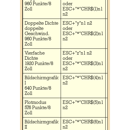
960 Punkte/8
oder
n2
Zoll
ESC+"*"CHR$(1)n1
n2
Doppelte Dichte
ESC+"y"n1 n2
ESC+"Y"n
doppelte
oder
n2
Geschwind.
ESC+"*"CHR$(2)n1
960 Punkte/8
n2
Zoll
Vierfache
ESC+"z"n1 n2
ESC+"Z"n
Dichte
oder
n2
1920 Punkte/8
ESC+"*"CHR$(3)n1
Zoll
n2
Bildschirmgrafik
ESC+"*"CHR$(4)n1
I
n2
640 Punkte/8
Zoll
Plotmodus
ESC+"*"CHR$(5)n1
576 Punkte/8
n2
Zoll
Bildschirmgrafik
ESC+"*"CHR$(6)n1
II
n2