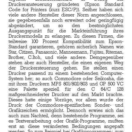
Druckeransteuerung gründeten (Epson Standard
Code for Printers (kurz ESC/P)). Seither haben sich
viele andere Hersteller dieser Norm angeschlossen,
sie gegebenenfalls noch erweitert oder geringfügig
abgeändert, um so den bestmöglichsten
Ausgangspunkt für die Markteinführung ihres
Druckermodells zu erlangen. Zu diesen Firmen, die
teilweise 100 Prozent Kompatibilität zum Epson-
Standard garantieren, gehören sicherlich Namen wie
Star, Citizen, Panasonic, Mannesmann, Fujitsu, Riteman,
Brother, C.Itoh, und viele andere. Demgegenüber
stehen aber auch Hersteller, die einen eigenen Weg
der Druckersteuerung gehen. Sie stellen einen
Drucker passend zu einem bestehenden Computer-
System her; so auch Commodore oder Seikosha, die
mit ihren Druckern MPS 801/802/803 und GP 500 VC
eine Palette speziell für den C 64/C 128
maßgeschneiderter Drucker auf den Markt brachte.
Dieses hatte einige Vorzüge, vor allem wurde der
Druck der Commodore-spezifischen Sonder- und
Grafikzeichen ermöglicht. Dennoch erwies sich das
auch zum Nachteil, denn bestehende Programme, sei
es Textverarbeitung oder Grafik-Programme, mußten
erst an diese veränderten Bedingungen angepaßt
werden. So zum Beispiel bei Grafikprogrammen; zum