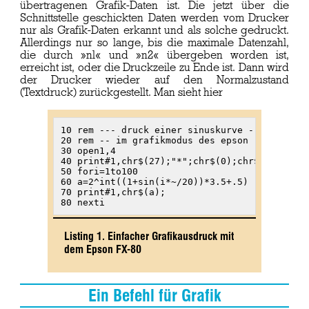
übertragenen Grafik-Daten ist. Die jetzt über die
Schnittstelle geschickten Daten werden vom Drucker
nur als Grafik-Daten erkannt und als solche gedruckt.
Allerdings nur so lange, bis die maximale Datenzahl,
die durch »nl« und »n2« übergeben worden ist,
erreicht ist, oder die Druckzeile zu Ende ist. Dann wird
der Drucker wieder auf den Normalzustand
(Textdruck) zurückgestellt. Man sieht hier
10 rem --- druck einer sinuskurve ---

20 rem -- im grafikmodus des epson --

30 open1,4

40 print#1,chr$(27);"*";chr$(0);chr$(100);chr
50 fori=1to100

60 a=2^int((1+sin(i*~/20))*3.5+.5)

70 print#1,chr$(a);

80 nexti
Listing 1. Einfacher Grafikausdruck mit
dem Epson FX-80
Ein Befehl für Grafik