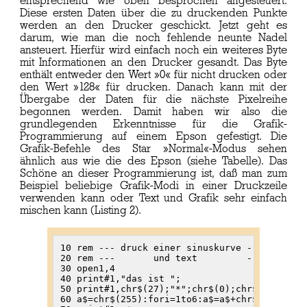
entsprechend wie oben besprochen angesteuert.
Diese ersten Daten über die zu druckenden Punkte
werden an den Drucker geschickt. Jetzt geht es
darum, wie man die noch fehlende neunte Nadel
ansteuert. Hierfür wird einfach noch ein weiteres Byte
mit Informationen an den Drucker gesandt. Das Byte
enthält entweder den Wert »0« für nicht drucken oder
den Wert »128« für drucken. Danach kann mit der
Übergabe der Daten für die nächste Pixelreihe
begonnen werden. Damit haben wir also die
grundlegenden Erkenntnisse für die Grafik-
Programmierung auf einem Epson gefestigt. Die
Grafik-Befehle des Star »Normal«-Modus sehen
ähnlich aus wie die des Epson (siehe Tabelle). Das
Schöne an dieser Programmierung ist, daß man zum
Beispiel beliebige Grafik-Modi in einer Druckzeile
verwenden kann oder Text und Grafik sehr einfach
mischen kann (Listing 2).
10 rem --- druck einer sinuskurve ---

20 rem ---       und text         ---

30 open1,4

40 print#1,"das ist ";

50 print#1,chr$(27);"*";chr$(0);chr$(8);chr$(
60 a$=chr$(255):fori=1to6:a$=a$+chr$(129):nex