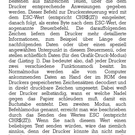
bestehen aus zahlreichen Teilen, über die dem
Drucker entsprechende Anweisungen gegeben
werden. Dieser Befehl zur Druckersteuerung wird mit
dem ESC-Wert (entspricht CHR$(27)) eingeleitet;
danach folgt, als erstes Byte nach dem ESC-Wert, der
sogenannte Steuerbefehl. Die darauffolgenden
Zeichen liefern dem Drucker mehr detaillierte
Informationen, zum Beispiel über Länge der
nachfolgenden Daten oder über einen speziell
angewählten Unterpunkt in diesem Steuermenü, oder
stellen schließlich Daten (für den Grafik-Druck-Modus)
dar (Listing 1). Das bedeutet also, daß jeder Drucker
zwei verschiedene Funktionsmodi besitzt. Im
Normalmodus werden alle vom Computer
ankommenden Daten an Hand der im ROM des
Druckers gespeicherten Zeichensätzen decodiert und
in direkt druckbare Zeichen umgesetzt. Dabei weiß
der Drucker selbständig, wann er welche Nadel
gegen das Papier schleudern muß, damit ein
Buchstabe entsteht. Den zweiten Modus, auch
Befehlsmodus genannt, erreicht man wie beschrieben
durch das Senden des Wertes ESC (entspricht
CHR$(27)). Wenn Sie nach diesem Wert einen
beliebigen Text senden würden, wäre das ziemlich
sinnlos, denn der Drucker könnte ihn nicht mehr