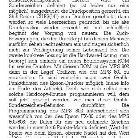
Sonderzeichen definiert (es ist leider nur eins
möglich), ausgedruckt, die Druckposition gemerkt, ein
Shift-Return CHR$(141) zum Drucker geschickt, dann
werden so viele Leerzeichen gedruckt, bis die alte
Druckposition wieder erreicht ist, und schließlich
beginnt der Vorgang von neuem. Die Zuck-
Bewegungen, die der Druckkopf bei diesem Manöver
ausführt, sehen recht seltsam aus und tragen sicherlich
nicht zur Verlängerung seiner Lebenszeit bei. Die
zweite konkrete Lösung ist die Hardware-Lösung; man
besorgt sich einfach ein neues Betriebssystem-ROM
für seinen Drucker. Mit diesem ROM ist der MPS 802
dann in der Lagef Grafiken wie der MPS 801 zu
verarbeiten. Es sind weiterhin sogar zwei Grafik-
Punktdichten des Epson-Drucker möglich (siehe Info
am Ende des Artikels). Doch wer sich selbst eine
solche Hardcopy-Routine programmieren will, dem
soll jetzt gezeigt werden wie man diese Grafik-
Sonderzeichen-Definition durchführt. Die
Programmierung des MPS 802 unterscheidet sich
wesentlich von der des Epson FX-80 oder des MPS
801/803; die Daten für das neu definierte Zeichen
werden in einer 8 x 8 Punkte-Matrix definiert (Wert der
Spalte wie beim Epson, oberste Nadel hat den Wert