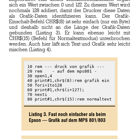
sich ein Wert zwischen 0 und 127. Zu diesem Wert wird
nochmals 128 addiert, damit der Drucker diese Daten
als Grafik-Daten identifizieren kann. Der Grafik-
Einschalt-Befehl CHR$(8) ist sehr einfach (nur ein Byte)
und deshalb nicht an die Länge der Grafik-Daten
gebunden (Listing 3). Er kann ebenso leicht mit
CHR$(15) (Befehl für Normaltextmodus) unterbrochen
werden. Auch hier läßt sich Text und Grafik sehr leicht
mischen (Listing 4).
10 rem --- druck von grafik ---

20 rem    - auf dem mps801 -

30 open1,4

40 print#1,chr$(8):rem grafik ein

50 fori=1to128

60 print#1,chr$(i+127);

70 nexti

80 print#1,chr$(15):rem normaltext
Listing 3. Fast noch einfacher als beim
Epson — Grafik auf dem MPS 801/803