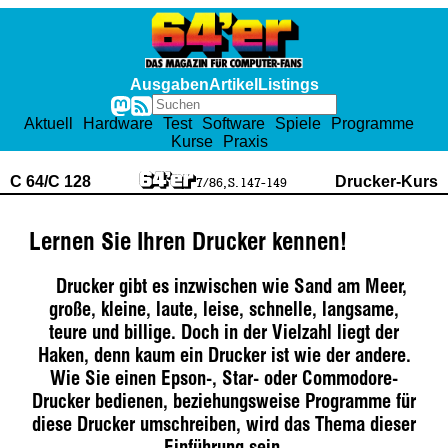
Ausgaben
Artikel
Listings
Aktuell
Hardware
Test
Software
Spiele
Programme
Kurse
Praxis
C 64/C 128
Drucker-Kurs
7/86, S. 147-149
Lernen Sie Ihren Drucker kennen!
Drucker gibt es inzwischen wie Sand am Meer,
große, kleine, laute, leise, schnelle, langsame,
teure und billige. Doch in der Vielzahl liegt der
Haken, denn kaum ein Drucker ist wie der andere.
Wie Sie einen Epson-, Star- oder Commodore-
Drucker bedienen, beziehungsweise Programme für
diese Drucker umschreiben, wird das Thema dieser
Einführung sein.