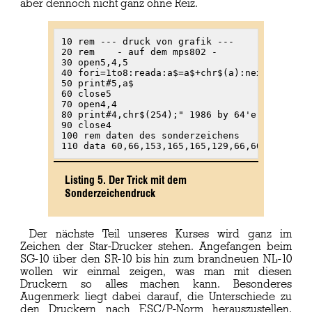
aber dennoch nicht ganz ohne Reiz.
10 rem --- druck von grafik ---

20 rem    - auf dem mps802 -

30 open5,4,5

40 fori=1to8:reada:a$=a$+chr$(a):next

50 print#5,a$

60 close5

70 open4,4

80 print#4,chr$(254);" 1986 by 64'er"

90 close4

100 rem daten des sonderzeichens

110 data 60,66,153,165,165,129,66,60
Listing 5. Der Trick mit dem
Sonderzeichendruck
Der nächste Teil unseres Kurses wird ganz im
Zeichen der Star-Drucker stehen. Angefangen beim
SG-10 über den SR-10 bis hin zum brandneuen NL-10
wollen wir einmal zeigen, was man mit diesen
Druckern so alles machen kann. Besonderes
Augenmerk liegt dabei darauf, die Unterschiede zu
den Druckern nach ESC/P-Norm herauszustellen.