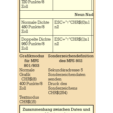
720 Punkte/8
Zoll
Neun Nadeln:
Normale Dichte
ESC+"↑"CHR$(0)n1
480 Punkte/8
n2
Zoll
Doppelte Dichte
ESC+"↑"CHR$(1)n1
960 Punkte/8
n2
Zoll
Grafikmodus
Sonderzeichendefinition
für MPS
des MPS 802
801/803
Normale
Sekundäradresse 5
Grafik
Sonderzeichendaten
CHR$(8)
senden
400 Punkte/8
Druck des
Zoll
Sonderzeichens
CHR$(254)
Textmodus
CHR$(15)
Zusammenhang zwischen Daten und