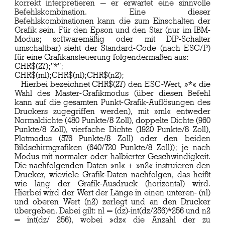
korrekt interpretieren — er erwartet eine sinnvolle
Befehlskombination. Eine dieser
Befehlskombinationen kann die zum Einschalten der
Grafik sein. Für den Epson und den Star (nur im IBM-
Modus; softwaremäßig oder mit DIP-Schalter
umschaltbar) sieht der Standard-Code (nach ESC/P)
für eine Grafikansteuerung folgendermaßen aus:
CHR$(27);"*";
CHR$(ml);CHR$(nl);CHR$(n2);
Hierbei bezeichnet CHR$(27) den ESC-Wert, »*« die
Wahl des Master-Grafikmodus (über diesen Befehl
kann auf die gesamten Punkt-Grafik-Auflösungen des
Druckers zugegriffen werden), mit »ml« entweder
Normaldichte (480 Punkte/8 Zoll), doppelte Dichte (960
Punkte/8 Zoll), vierfache Dichte (1920 Punkte/8 Zoll),
Plotmodus (576 Punkte/8 Zoll) oder den beiden
Bildschirmgrafiken (640/720 Punkte/8 Zoll)); je nach
Modus mit normaler oder halbierter Geschwindigkeit.
Die nachfolgenden Daten »nl« + »n2« instruieren den
Drucker, wieviele Grafik-Daten nachfolgen, das heißt
wie lang der Grafik-Ausdruck (horizontal) wird.
Hierbei wird der Wert der Länge in einen unteren- (nl)
und oberen Wert (n2) zerlegt und an den Drucker
übergeben. Dabei gilt: nl = (dz)-int(dz/256)*256 und n2
= int(dz/ 256), wobei »dz« die Anzahl der zu