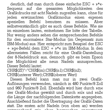
deutlich, daß man durch diese einfache ESC + »*«-
Sequenz auf die gesamten Möglichkeiten des
Grafikdrucks mit acht Nadeln zugreifen kann, ohne für
jeden erwünschten Grafikmodus einen eigenen
speziellen Befehl benutzen zu müssen. Aber
selbstverständlich gibt es auch diese Befehle. Wie sie
im einzelnen lauten, entnehmen Sie bitte der Tabelle.
Nur wenig anders sehen die entsprechenden Befehle
für den »normalen« Star-Modus (im Gegensatz zum
IBM-Modus) aus. Hier entspricht zum Beispiel der ESC
+ »g«-Befehl dem ESC + »*« im IBM-Modus. In den
allermeisten Fällen reicht für eine Grafik-Darstellung
der 8-Nadeldruck aus, dennoch gibt es beim Epson
die Möglichkeit alle neun Nadeln anzusprechen.
Dieser Befehl lautet:
CHR$(27)"↑"CHR$(m);CHR$(n1);CHR$(n2);
CHR$(unterer Wert);CHR$(oberer Wert)
Diesen Befehl kann man nur in zwei Grafik-
Auflösungen verwenden, nämlich in 480 Punkte/8 Zoll
und 960 Punkte/8 Zoll. Ebenfalls wird hier durch »m«
der Grafik-Modus gewählt und durch »nl« und »n2«
die Länge der nachfolgenden Datenkette angegeben.
Anschließend findet die Übertragung der Grafik-Daten
statt. Die ersten acht Nadeln (von oben an) werden