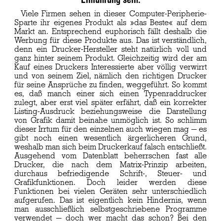
Viele Firmen sehen in dieser Computer-Peripherie-
Sparte ihr eigenes Produkt als »das Beste« auf dem
Markt an. Entsprechend euphorisch fällt deshalb die
Werbung für diese Produkte aus. Das ist verständlich,
denn ein Drucker-Hersteller steht natürlich voll und
ganz hinter seinem Produkt. Gleichzeitig wird der am
Kauf eines Druckers Interessierte aber völlig verwirrt
und von seinem Ziel, nämlich den richtigen Drucker
für seine Ansprüche zu finden, weggeführt. So kommt
es, daß manch einer sich einen Typenraddrucker
zulegt, aber erst viel später erfährt, daß ein korrekter
Listing-Ausdruck beziehungsweise die Darstellung
von Grafik damit beinahe unmöglich ist. So schlimm
dieser Irrtum für den einzelnen auch wiegen mag — es
gibt noch einen wesentlich ärgerlicheren Grund,
weshalb man sich beim Druckerkauf falsch entschließt.
Ausgehend vom Datenblatt beherrschen fast alle
Drucker, die nach dem Matrix-Prinzip arbeiten,
durchaus befriedigende Schrift-, Steuer- und
Grafikfunktionen. Doch leider werden diese
Funktionen bei vielen Geräten sehr unterschiedlich
aufgerufen. Das ist eigentlich kein Hindernis, wenn
man ausschließlich selbstgeschriebene Programme
verwendet — doch wer macht das schon? Bei den