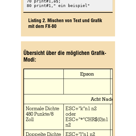
70 print#1,a$;

80 print#1," ein beispiel"
Listing 2. Mischen von Text und Grafik
mit dem FX-80
Übersicht über die möglichen Grafik-
Modi:
Epson
»IBM«-
Modus
Acht Nadeln:
Normale Dichte
ESC+"k"n1 n2
ESC+"K"n
480 Punkte/8
oder
n2
Zoll
ESC+"*"CHR$(0)n1
n2
Doppelte Dichte
ESC+"l"n1 n2
ESC+"L"n