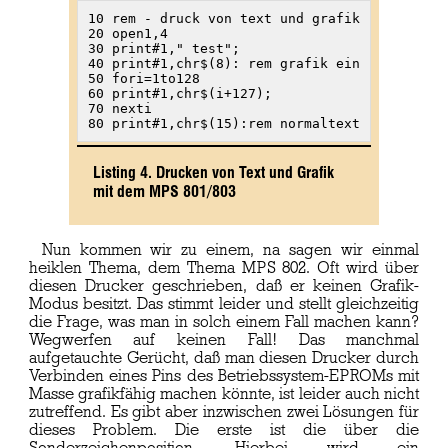
10 rem - druck von text und grafik -

20 open1,4

30 print#1," test";

40 print#1,chr$(8): rem grafik ein

50 fori=1to128

60 print#1,chr$(i+127);

70 nexti

80 print#1,chr$(15):rem normaltext
Listing 4. Drucken von Text und Grafik
mit dem MPS 801/803
Nun kommen wir zu einem, na sagen wir einmal
heiklen Thema, dem Thema MPS 802. Oft wird über
diesen Drucker geschrieben, daß er keinen Grafik-
Modus besitzt. Das stimmt leider und stellt gleichzeitig
die Frage, was man in solch einem Fall machen kann?
Wegwerfen auf keinen Fall! Das manchmal
aufgetauchte Gerücht, daß man diesen Drucker durch
Verbinden eines Pins des Betriebssystem-EPROMs mit
Masse grafikfähig machen könnte, ist leider auch nicht
zutreffend. Es gibt aber inzwischen zwei Lösungen für
dieses Problem. Die erste ist die über die
Sonderzeichenposition. Hierbei wird ein