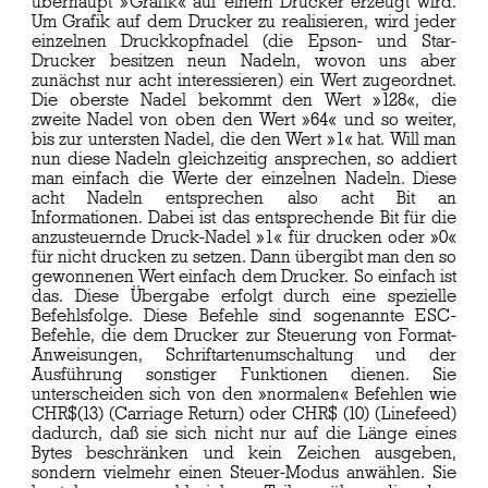
überhaupt »Grafik« auf einem Drucker erzeugt wird.
Um Grafik auf dem Drucker zu realisieren, wird jeder
einzelnen Druckkopfnadel (die Epson- und Star-
Drucker besitzen neun Nadeln, wovon uns aber
zunächst nur acht interessieren) ein Wert zugeordnet.
Die oberste Nadel bekommt den Wert »128«, die
zweite Nadel von oben den Wert »64« und so weiter,
bis zur untersten Nadel, die den Wert »1« hat. Will man
nun diese Nadeln gleichzeitig ansprechen, so addiert
man einfach die Werte der einzelnen Nadeln. Diese
acht Nadeln entsprechen also acht Bit an
Informationen. Dabei ist das entsprechende Bit für die
anzusteuernde Druck-Nadel »1« für drucken oder »0«
für nicht drucken zu setzen. Dann übergibt man den so
gewonnenen Wert einfach dem Drucker. So einfach ist
das. Diese Übergabe erfolgt durch eine spezielle
Befehlsfolge. Diese Befehle sind sogenannte ESC-
Befehle, die dem Drucker zur Steuerung von Format-
Anweisungen, Schriftartenumschaltung und der
Ausführung sonstiger Funktionen dienen. Sie
unterscheiden sich von den »normalen« Befehlen wie
CHR$(13) (Carriage Return) oder CHR$ (10) (Linefeed)
dadurch, daß sie sich nicht nur auf die Länge eines
Bytes beschränken und kein Zeichen ausgeben,
sondern vielmehr einen Steuer-Modus anwählen. Sie