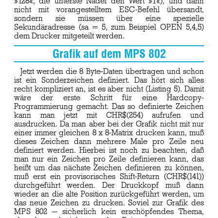
»128«, die unterste Nadel den Wert »1«), und dann
nicht mit vorangestelltem ESC-Befehl übersandt,
sondern sie müssen über eine spezielle
Sekundäradresse (sa = 5, zum Beispiel OPEN 5,4,5)
dem Drucker mitgeteilt werden.
Grafik auf dem MPS 802
Jetzt werden die 8 Byte-Daten übertragen und schon
ist ein Sonderzeichen definiert. Das hört sich alles
recht kompliziert an, ist es aber nicht (Listing 5). Damit
wäre der erste Schritt für eine Hardcopy-
Programmierung gemacht. Das so definierte Zeichen
kann man jetzt mit CHR$(254) aufrufen und
ausdrucken. Da man aber bei der Grafik nicht mit nur
einer immer gleichen 8 x 8-Matrix drucken kann, muß
dieses Zeichen dann mehrere Male pro Zeile neu
definiert werden. Hierbei ist noch zu beachten, daß
man nur ein Zeichen pro Zeile definieren kann, das
heißt um das nächste Zeichen definieren zu können,
muß erst ein provisorisches Shift-Return (CHR$(141))
durchgeführt werden. Der Druckkopf muß dann
wieder an die alte Position zurückgeführt werden, um
das neue Zeichen zu drucken. Soviel zur Grafik des
MPS 802 — sicherlich kein erschöpfendes Thema,