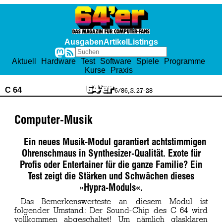
Ausgaben
Artikel
Listings
Aktuell
Hardware
Test
Software
Spiele
Programme
Kurse
Praxis
C 64
6/86, S. 27-28
Computer-Musik
Ein neues Musik-Modul garantiert achtstimmigen
Ohrenschmaus in Synthesizer-Qualität. Exote für
Profis oder Entertainer für die ganze Familie? Ein
Test zeigt die Stärken und Schwächen dieses
»Hypra-Moduls«.
Das Bemerkenswerteste an diesem Modul ist
folgender Umstand: Der Sound-Chip des C 64 wird
vollkommen abgeschaltet! Um nämlich glasklaren