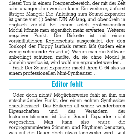
dieser Ton in einem Frequenzbereich, der mit der Zeit
sehr unangenehm werden kann. Ein weiterer, äußerst
lästiger Mangel: Die Anleitung zum Sound-Expander
ist ganze vier (!) Seiten DIN A6 lang, und obendrein in
englisch verfaßt. Bei einem solch professionellen
Modul könnte man eigentlich mehr erwarten. Weiterer
negativer Punkt: Die Diskette ist mit einem
vorsintflutlichen Kopierschutz ausgestattet, der den
Tonkopf der Floppy lauthals rattern läßt (zudem eine
wenig schonende Prozedur). Warum man die Software
unbedingt schützen mußte, da sie ohne Modul ja
ohnehin wertlos ist, wird wohl nie ergründet werden.
Fazit: Der Sound Expander macht ihren C 64 also zu
einem professionellen Mini-Synthesizer…
Editor fehlt
Oder doch nicht? Möglicherweise fehlt an ihm ein
entscheidender Punkt, der einen echten Synthesizer
charakterisiert: Das Editieren all seiner wunderbaren
Eigenschaften und das Verändern der
Instrumentstimmen ist beim Sound Expander nicht
vorgesehen. Man kann also »nur« die
vorprogrammierten Stimmen und Rhythmen benutzen,
was auf die Dauer doch etwas langweilig wird. Laut