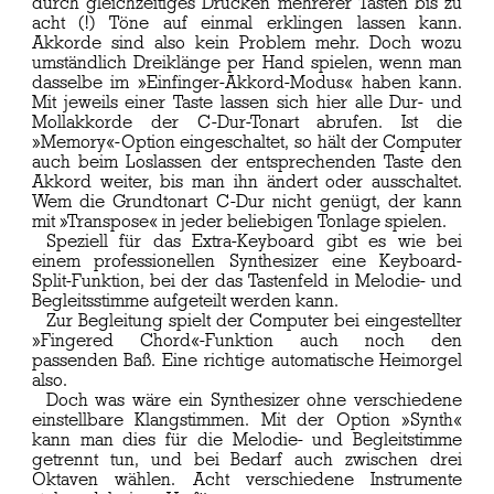
durch gleichzeitiges Drücken mehrerer Tasten bis zu
acht (!) Töne auf einmal erklingen lassen kann.
Akkorde sind also kein Problem mehr. Doch wozu
umständlich Dreiklänge per Hand spielen, wenn man
dasselbe im »Einfinger-Akkord-Modus« haben kann.
Mit jeweils einer Taste lassen sich hier alle Dur- und
Mollakkorde der C-Dur-Tonart abrufen. Ist die
»Memory«-Option eingeschaltet, so hält der Computer
auch beim Loslassen der entsprechenden Taste den
Akkord weiter, bis man ihn ändert oder ausschaltet.
Wem die Grundtonart C-Dur nicht genügt, der kann
mit »Transpose« in jeder beliebigen Tonlage spielen.
Speziell für das Extra-Keyboard gibt es wie bei
einem professionellen Synthesizer eine Keyboard-
Split-Funktion, bei der das Tastenfeld in Melodie- und
Begleitsstimme aufgeteilt werden kann.
Zur Begleitung spielt der Computer bei eingestellter
»Fingered Chord«-Funktion auch noch den
passenden Baß. Eine richtige automatische Heimorgel
also.
Doch was wäre ein Synthesizer ohne verschiedene
einstellbare Klangstimmen. Mit der Option »Synth«
kann man dies für die Melodie- und Begleitstimme
getrennt tun, und bei Bedarf auch zwischen drei
Oktaven wählen. Acht verschiedene Instrumente