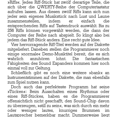
»Riffs«. Jedes Riff-Stück hat zwölf derartige Teile, die
sich über die QWERTY-Reihe der Computertastatur
aufrufen lassen. Aus diesen zwölf Riffs kann sich nun
jeder sein eigenes Musikstück nach Lust und Laune
zusammenstellen, indem er einfach die
entsprechenden Riffs auf Tastendruck auswählt. Bis zu
256 Riffs können vorgewählt werden, die dann der
Computer der Reihe nach abspielt. So klingt also bei
jedem das Riff-Stück anders. Eine recht gute Idee.
Vier hervorragende Riff-Titel werden auf der Diskette
mitgeliefert. Daneben stellen die Programmierer noch
einige »normale« Demo-Musiktitel bereit, die es sich
wahrlich anzuhören lohnt. Die fantastischen
Fähigkeiten des Sound Expanders kommen hier noch
einmal voll zur Geltung.
Schließlich gibt es noch eine weitere »bank« an
Instrumentstimmen auf der Diskette, die man ebenfalls
zum Spiel nutzen kann.
Doch auch das perfekteste Programm hat seine
»Tücken«: Beim Ausschalten eines Rhythmus oder
eines Riff-Stückes, haben es die Programmierer
offensichtlich nicht geschafft, den Sound-Chip davon
zu überzeugen, »still zu sein«, was sich durch ein mehr
oder weniger lautes, knurriges Brummen im
Lautsprecher bemerkbar macht. Dummerweise liegt