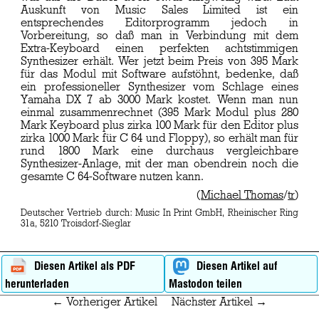
Auskunft von Music Sales Limited ist ein
entsprechendes Editorprogramm jedoch in
Vorbereitung, so daß man in Verbindung mit dem
Extra-Keyboard einen perfekten achtstimmigen
Synthesizer erhält. Wer jetzt beim Preis von 395 Mark
für das Modul mit Software aufstöhnt, bedenke, daß
ein professioneller Synthesizer vom Schlage eines
Yamaha DX 7 ab 3000 Mark kostet. Wenn man nun
einmal zusammenrechnet (395 Mark Modul plus 280
Mark Keyboard plus zirka 100 Mark für den Editor plus
zirka 1000 Mark für C 64 und Floppy), so erhält man für
rund 1800 Mark eine durchaus vergleichbare
Synthesizer-Anlage, mit der man obendrein noch die
gesamte C 64-Software nutzen kann.
(
Michael Thomas
/
tr
)
Deutscher Vertrieb durch: Music In Print GmbH, Rheinischer Ring
31a, 5210 Troisdorf-Sieglar
Diesen Artikel als PDF
Diesen Artikel auf
herunterladen
Mastodon teilen
← Vorheriger Artikel
Nächster Artikel →