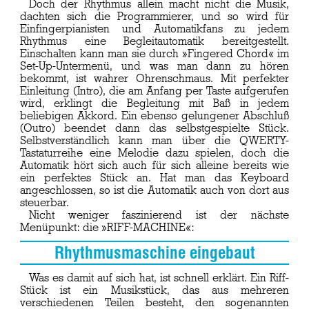
Doch der Rhythmus allein macht nicht die Musik,
dachten sich die Programmierer, und so wird für
Einfingerpianisten und Automatikfans zu jedem
Rhythmus eine Begleitautomatik bereitgestellt.
Einschalten kann man sie durch »Fingered Chord« im
Set-Up-Untermenü, und was man dann zu hören
bekommt, ist wahrer Ohrenschmaus. Mit perfekter
Einleitung (Intro), die am Anfang per Taste aufgerufen
wird, erklingt die Begleitung mit Baß in jedem
beliebigen Akkord. Ein ebenso gelungener Abschluß
(Outro) beendet dann das selbstgespielte Stück.
Selbstverständlich kann man über die QWERTY-
Tastaturreihe eine Melodie dazu spielen, doch die
Automatik hört sich auch für sich alleine bereits wie
ein perfektes Stück an. Hat man das Keyboard
angeschlossen, so ist die Automatik auch von dort aus
steuerbar.
Nicht weniger faszinierend ist der nächste
Menüpunkt: die »RIFF-MACHINE«:
Rhythmusmaschine eingebaut
Was es damit auf sich hat, ist schnell erklärt. Ein Riff-
Stück ist ein Musikstück, das aus mehreren
verschiedenen Teilen besteht, den sogenannten