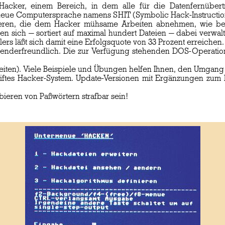
Hacker, einem Bereich, in dem alle für die Datenfernübert
e neue Computersprache namens SHIT (Symbolic Hack-Instructio
nieren, die dem Hacker mühsame Arbeiten abnehmen, wie b
sen sich — sortiert auf maximal hundert Dateien — dabei verwa
rs läßt sich damit eine Erfolgsquote von 33 Prozent erreichen.
enderfreundlich. Die zur Verfügung stehenden DOS-Operatio
Seiten). Viele Beispiele und Übungen helfen Ihnen, den Umgang
reiftes Hacker-System. Update-Versionen mit Ergänzungen zu
ieren von Paßwörtern strafbar sein!