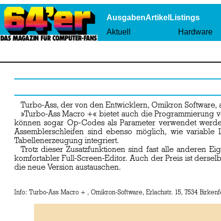
Ausgaben
Artikel
Listings
Aktuell
Hardware
Turbo-Ass, der von den Entwicklern, Omikron Software, al
»Turbo-Ass Macro +« bietet auch die Programmierung vo
können sogar Op-Codes als Parameter verwendet werden
Assemblerschleifen sind ebenso möglich, wie variable
Tabellenerzeugung integriert.
Trotz dieser Zusatzfunktionen sind fast alle anderen E
komfortabler Full-Screen-Editor. Auch der Preis ist ders
die neue Version austauschen.
Info: Turbo-Ass Macro + , Omikron-Software, Erlachstr. 15, 7534 Birkenf