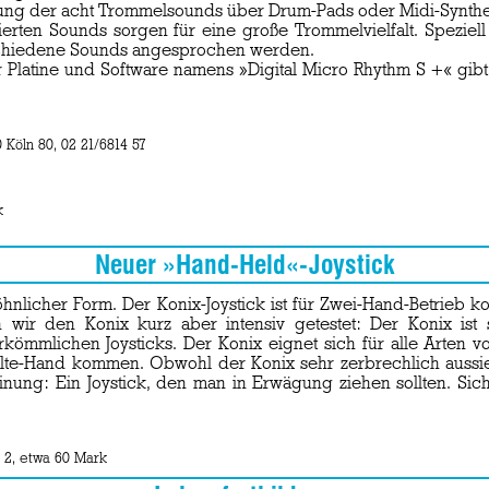
rung der acht Trommelsounds über Drum-Pads oder Midi-Synthe
ierten Sounds sorgen für eine große Trommelvielfalt. Speziell
rschiedene Sounds angesprochen werden.
 Platine und Software namens »Digital Micro Rhythm S +« gibt
 Köln 80, 02 21/6814 57
k
Neuer »Hand-Held«-Joystick
icher Form. Der Konix-Joystick ist für Zwei-Hand-Betrieb konz
 wir den Konix kurz aber intensiv getestet: Der Konix ist
erkömmlichen Joysticks. Der Konix eignet sich für alle Arten
e-Hand kommen. Obwohl der Konix sehr zerbrechlich aussieht,
nung: Ein Joystick, den man in Erwägung ziehen sollten. Sich
 2, etwa 60 Mark