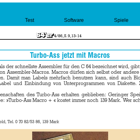
Test
Software
Spiele
4/86, S. 9,13-14
Turbo-Ass jetzt mit Macros
s der schnellste Assembler für den C 64 bezeichnet wird, gibt e
n Assembler-Macros. Macros dürfen sich selbst oder andere a
. Damit man Labels mehrfach benutzen kann, sind auch Blo
 Label und Einbindung von Unterprogrammen von Diskette. Z
igenschaften des Turbo-Ass erhalten geblieben: Geringer Spei
elbe: »Turbo-Ass Macro + « kostet immer noch 139 Mark. Wer sc
eld, Tel. 0 70 82/53 86, 139 Mark