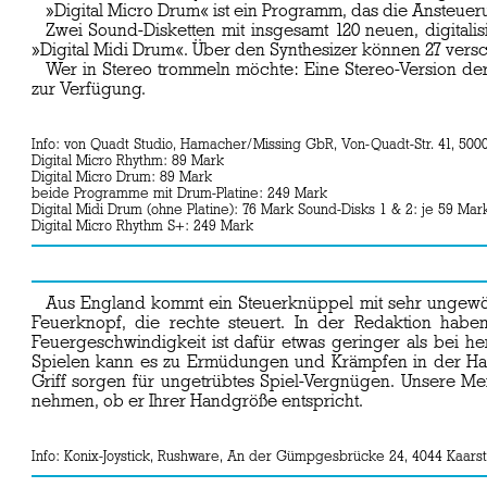
»Digital Micro Drum« ist ein Programm, das die Ansteue
Zwei Sound-Disketten mit insgesamt 120 neuen, digitalis
»Digital Midi Drum«. Über den Synthesizer können 27 ve
Wer in Stereo trommeln möchte: Eine Stereo-Version der
zur Verfügung.
Info: von Quadt Studio, Hamacher/Missing GbR, Von-Quadt-Str. 41, 5000
Digital Micro Rhythm: 89 Mark
Digital Micro Drum: 89 Mark
beide Programme mit Drum-Platine: 249 Mark
Digital Midi Drum (ohne Platine): 76 Mark Sound-Disks 1 & 2: je 59 Mar
Digital Micro Rhythm S+: 249 Mark
Aus England kommt ein Steuerknüppel mit sehr ungewöhnl
Feuerknopf, die rechte steuert. In der Redaktion haben
Feuergeschwindigkeit ist dafür etwas geringer als bei h
Spielen kann es zu Ermüdungen und Krämpfen in der Halt
Griff sorgen für ungetrübtes Spiel-Vergnügen. Unsere Mei
nehmen, ob er Ihrer Handgröße entspricht.
Info: Konix-Joystick, Rushware, An der Gümpgesbrücke 24, 4044 Kaarst