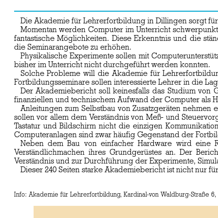
Die Akademie für Lehrerfortbildung in Dillingen sorgt fü
Momentan werden Computer im Unterricht schwerpunktmä
fantastische Möglichkeiten. Diese Erkenntnis und die st
die Seminarangebote zu erhöhen.
Physikalische Experimente sollen mit Computerunterstü
bisher im Unterricht nicht durchgeführt werden konnten.
Solche Probleme will die Akademie für Lehrerfortbildu
Fortbildungsseminare sollen interessierte Lehrer in die L
Der Akademiebericht soll keinesfalls das Studium von G
finanziellen und technischem Aufwand der Computer als Hil
Anleitungen zum Selbstbau von Zusatzgeräten nehmen ein
sollen vor allem dem Verständnis von Meß- und Steuervorg
Tastatur und Bildschirm nicht die einzigen Kommunikati
Computeranlagen sind zwar häufig Gegenstand der Fortbil
Neben dem Bau von einfacher Hardware wird eine Re
Verständlichmachen ihres Grundgerüstes an. Der Beric
Verständnis und zur Durchführung der Experimente, Simula
Dieser 240 Seiten starke Akademiebericht ist nicht nur f
Info: Akademie für Lehrerfortbildung, Kardinal-von Waldburg-Straße 6, 8