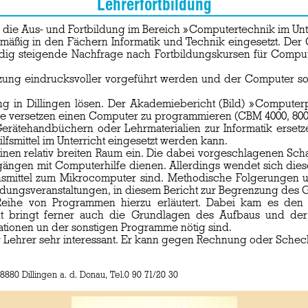
Lehrerfortbildung
r die Aus- und Fortbildung im Bereich »Computertechnik im Unt
ßig in den Fächern Informatik und Technik eingesetzt. Der C
ändig steigende Nachfrage nach Fortbildungskursen für Comput
tzung eindrucksvoller vorgeführt werden und der Computer so
ng in Dillingen lösen. Der Akademiebericht (Bild) »Computer
age versetzen einen Computer zu programmieren (CBM 4000, 8000 
erätehandbüchern oder Lehrmaterialien zur Informatik ersetze
fsmittel im Unterricht eingesetzt werden kann.
en relativ breiten Raum ein. Die dabei vorgeschlagenen Schal
ängen mit Computerhilfe dienen. Allerdings wendet sich dies
onsmittel zum Mikrocomputer sind. Methodische Folgerungen u
dungsveranstaltungen, in diesem Bericht zur Begrenzung des 
ihe von Programmen hierzu erläutert. Dabei kam es den 
ht bringt ferner auch die Grundlagen des Aufbaus und de
tionen un der sonstigen Programme nötig sind.
ür Lehrer sehr interessant. Er kann gegen Rechnung oder Schec
880 Dillingen a. d. Donau, Tel.0 90 71/20 30