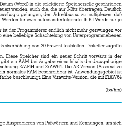
Datum (Word) in die selektierte Speicherzelle geschrieben
uert werden, auch die, die nur 0-Bits übertragen. Deutlich
rozessLogic gelungen, den Adreßbus so zu multiplexen, daß
 Werden für zwei aufeinanderfolgende 16-Bit-Words nur je
Hier ist der Progammierer endlich nicht mehr gezwungen vor
 so eine beliebige Schachtelung von Unterprogrammebenen
tserhöhung von 30 Prozent feststellen. Diskettenzugriffe
 Diese Speicher sind ein neuer Schritt vorwärts in der
 gibt ein AAM bei Angabe eines Inhalts die dazugehörige
eichnung 27AR64 und 27AW64. Die AR-Version (Associative
ein normales RAM beschreibbar ist. Anwendungsgebiet ist
ache beschleunigt. Eine Vizawrite-Version, die mit 27AW64
(
bs
/
hm
)
dige Ausprobieren von Paßwörtern und Kennungen, um sich