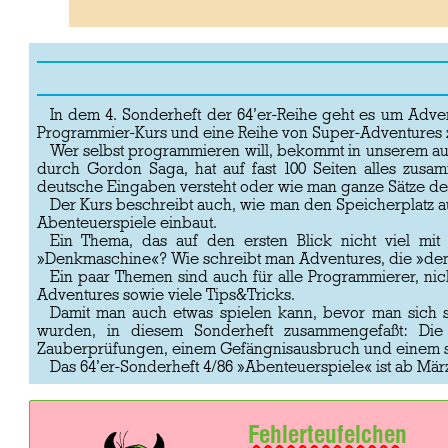
In dem 4. Sonderheft der 64’er-Reihe geht es um Adve
Programmier-Kurs und eine Reihe von Super-Adventures
Wer selbst programmieren will, bekommt in unserem a
durch Gordon Saga, hat auf fast 100 Seiten alles zus
deutsche Eingaben versteht oder wie man ganze Sätze dec
Der Kurs beschreibt auch, wie man den Speicherplatz au
Abenteuerspiele einbaut.
Ein Thema, das auf den ersten Blick nicht viel mit
»Denkmaschine«? Wie schreibt man Adventures, die »den
Ein paar Themen sind auch für alle Programmierer, nic
Adventures sowie viele Tips&Tricks.
Damit man auch etwas spielen kann, bevor man sich s
wurden, in diesem Sonderheft zusammengefaßt: Die 
Zauberprüfungen, einem Gefängnisausbruch und einem spa
Das 64’er-Sonderheft 4/86 »Abenteuerspiele« ist ab März
Fehlerteufelchen