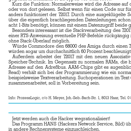
Kurz die Funktion: Normalerweise wird die Adresse auf d
oder von dort gelesen. Selbst wenn für einen Code nur fün
anders funktioniert der 72017. Durch eine ausgeklügelte 
über die eigentlich brachliegenden Datenleitungen schon
acht 1-Bits benötigt, können mit einem Datenzugriff beide
Besonders interessant ist die Stackverarbeitung des 720
einer RTS-Anweisung eventuelle PHP-Befehle rückgängig 
ohne Stack-Überlauf möglich.
Würde Commodore den 68000 des Amiga durch einen 72017
würden sogar um durchschnittlich 60 Prozent beschleunigt
Außerdem arbeitet der 72017 mit den neuen Assoziati
Speicher-Technik. Im Gegensatz zu normalen RAMs, die b
Adresse auf den Adreßbus. AAM-Chips gibt es augenblick
Read) verhält sich bei der Programmierung wie ein norm
beispielsweise Textverarbeitung. Suchoperationen im Text
zusammenarbeitet, soll in Vorbereitung sein.
Info: ProzessLogic, c/o H. Meyer, Joh.-Seb.-Bach-Str. 1, 8013 Haar, Tel. 0
Jetzt werden auch die Hacker wegrationalisiert!
Das Programm HANS (Hackers Network Service, Bild) üb
in andere Rechnersysteme einzuschleichen.