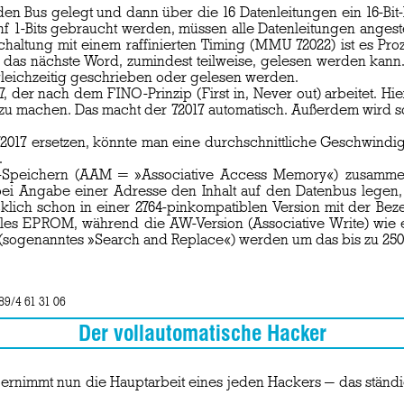
en Bus gelegt und dann über die 16 Datenleitungen ein 16-Bit-
f 1-Bits gebraucht werden, müssen alle Datenleitungen angeste
Schaltung mit einem raffinierten Timing (MMU 72022) ist es P
 das nächste Word, zumindest teilweise, gelesen werden kann.
 gleichzeitig geschrieben oder gelesen werden.
17, der nach dem FINO-Prinzip (First in, Never out) arbeitet. 
zu machen. Das macht der 72017 automatisch. Außerdem wird
 ersetzen, könnte man eine durchschnittliche Geschwindigkei
.
v-Speichern (AAM = »Associative Access Memory«) zusammen.
ei Angabe einer Adresse den Inhalt auf den Datenbus legen,
lich schon in einer 2764-pinkompatiblen Version mit der Bez
ales EPROM, während die AW-Version (Associative Write) wie 
 (sogenanntes »Search and Replace«) werden um das bis zu 250f
 89/4 61 31 06
Der vollautomatische Hacker
ernimmt nun die Hauptarbeit eines jeden Hackers — das stän