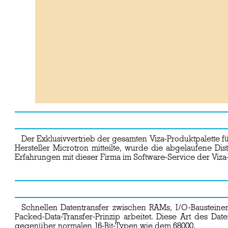
Der Exklusivvertrieb der gesamten Viza-Produktpalett
Hersteller Microtron mitteilte, wurde die abgelaufene D
Erfahrungen mit dieser Firma im Software-Service der Viza-
Schnellen Datentransfer zwischen RAMs, I/O-Bausteine
Packed-Data-Transfer-Prinzip arbeitet. Diese Art des D
gegenüber normalen 16-Bit-Typen wie dem 68000.