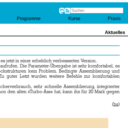
Programme
Kurse
Praxis
Aktuelles
s jetzt in einer erheblich verbesserten Version.
ufrufen. Die Parameter-Übergabe ist sehr komfortabel, es
ckstrukturen kein Problem. Bedingte Assemblierung und
u guter Letzt wurden weitere Befehle zur komfortablen
cherverbrauch, sehr schnelle Assemblierung, integrierter
hon den alten »Turbo-Ass« hat, kann ihn für 20 Mark gegen
(
bs
)