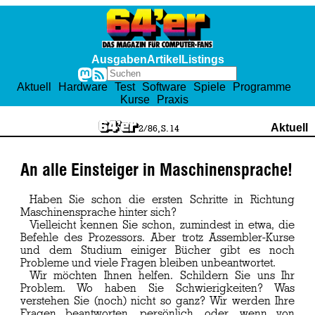
Ausgaben
Artikel
Listings
Aktuell
Hardware
Test
Software
Spiele
Programme
Kurse
Praxis
Aktuell
2/86, S. 14
An alle Einsteiger in Maschinensprache!
Haben Sie schon die ersten Schritte in Richtung
Maschinensprache hinter sich?
Vielleicht kennen Sie schon, zumindest in etwa, die
Befehle des Prozessors. Aber trotz Assembler-Kurse
und dem Studium einiger Bücher gibt es noch
Probleme und viele Fragen bleiben unbeantwortet.
Wir möchten Ihnen helfen. Schildern Sie uns Ihr
Problem. Wo haben Sie Schwierigkeiten? Was
verstehen Sie (noch) nicht so ganz? Wir werden Ihre
Fragen beantworten, persönlich, oder, wenn von