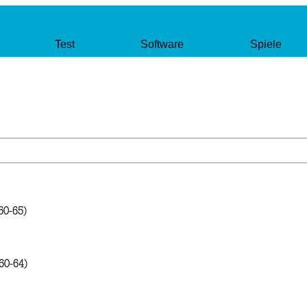
Test
Software
Spiele
60-65)
60-64)