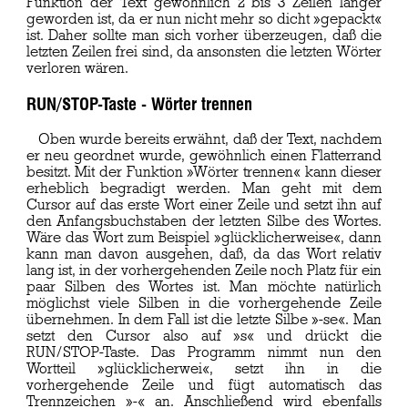
Funktion der Text gewöhnlich 2 bis 3 Zeilen länger
geworden ist, da er nun nicht mehr so dicht »gepackt«
ist. Daher sollte man sich vorher überzeugen, daß die
letzten Zeilen frei sind, da ansonsten die letzten Wörter
verloren wären.
RUN/STOP-Taste - Wörter trennen
Oben wurde bereits erwähnt, daß der Text, nachdem
er neu geordnet wurde, gewöhnlich einen Flatterrand
besitzt. Mit der Funktion »Wörter trennen« kann dieser
erheblich begradigt werden. Man geht mit dem
Cursor auf das erste Wort einer Zeile und setzt ihn auf
den Anfangsbuchstaben der letzten Silbe des Wortes.
Wäre das Wort zum Beispiel »glücklicherweise«, dann
kann man davon ausgehen, daß, da das Wort relativ
lang ist, in der vorhergehenden Zeile noch Platz für ein
paar Silben des Wortes ist. Man möchte natürlich
möglichst viele Silben in die vorhergehende Zeile
übernehmen. In dem Fall ist die letzte Silbe »-se«. Man
setzt den Cursor also auf »s« und drückt die
RUN/STOP-Taste. Das Programm nimmt nun den
Wortteil »glücklicherwei«, setzt ihn in die
vorhergehende Zeile und fügt automatisch das
Trennzeichen »-« an. Anschließend wird ebenfalls