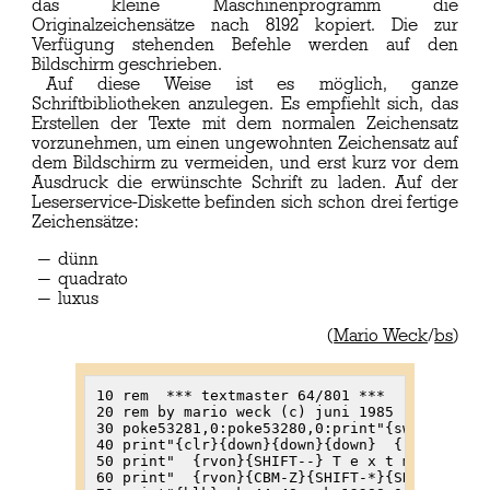
das kleine Maschinenprogramm die
Originalzeichensätze nach 8192 kopiert. Die zur
Verfügung stehenden Befehle werden auf den
Bildschirm geschrieben.
Auf diese Weise ist es möglich, ganze
Schriftbibliotheken anzulegen. Es empfiehlt sich, das
Erstellen der Texte mit dem normalen Zeichensatz
vorzunehmen, um einen ungewohnten Zeichensatz auf
dem Bildschirm zu vermeiden, und erst kurz vor dem
Ausdruck die erwünschte Schrift zu laden. Auf der
Leserservice-Diskette befinden sich schon drei fertige
Zeichensätze:
dünn
quadrato
luxus
(
Mario Weck
/
bs
)
10 rem  *** textmaster 64/801 ***

20 rem by mario weck (c) juni 1985

30 poke53281,0:poke53280,0:print"{swlc}{dish}
40 print"{clr}{down}{down}{down}  {rvon}{CBM-
50 print"  {rvon}{SHIFT--} T e x t m a s t e 
60 print"  {rvon}{CBM-Z}{SHIFT-*}{SHIFT-*}{SH