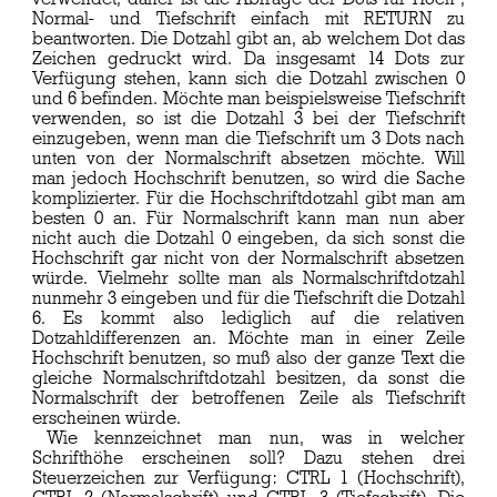
Normal- und Tiefschrift einfach mit RETURN zu
beantworten. Die Dotzahl gibt an, ab welchem Dot das
Zeichen gedruckt wird. Da insgesamt 14 Dots zur
Verfügung stehen, kann sich die Dotzahl zwischen 0
und 6 befinden. Möchte man beispielsweise Tiefschrift
verwenden, so ist die Dotzahl 3 bei der Tiefschrift
einzugeben, wenn man die Tiefschrift um 3 Dots nach
unten von der Normalschrift absetzen möchte. Will
man jedoch Hochschrift benutzen, so wird die Sache
komplizierter. Für die Hochschriftdotzahl gibt man am
besten 0 an. Für Normalschrift kann man nun aber
nicht auch die Dotzahl 0 eingeben, da sich sonst die
Hochschrift gar nicht von der Normalschrift absetzen
würde. Vielmehr sollte man als Normalschriftdotzahl
nunmehr 3 eingeben und für die Tiefschrift die Dotzahl
6. Es kommt also lediglich auf die relativen
Dotzahldifferenzen an. Möchte man in einer Zeile
Hochschrift benutzen, so muß also der ganze Text die
gleiche Normalschriftdotzahl besitzen, da sonst die
Normalschrift der betroffenen Zeile als Tiefschrift
erscheinen würde.
Wie kennzeichnet man nun, was in welcher
Schrifthöhe erscheinen soll? Dazu stehen drei
Steuerzeichen zur Verfügung: CTRL 1 (Hochschrift),