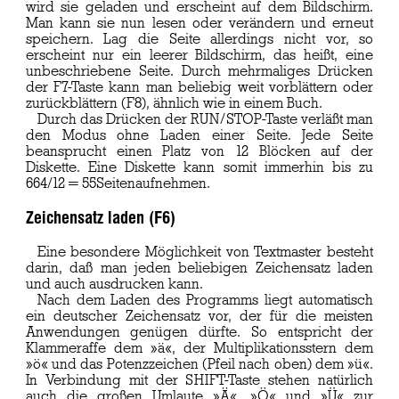
wird sie geladen und erscheint auf dem Bildschirm.
Man kann sie nun lesen oder verändern und erneut
speichern. Lag die Seite allerdings nicht vor, so
erscheint nur ein leerer Bildschirm, das heißt, eine
unbeschriebene Seite. Durch mehrmaliges Drücken
der F7-Taste kann man beliebig weit vorblättern oder
zurückblättern (F8), ähnlich wie in einem Buch.
Durch das Drücken der RUN/STOP-Taste verläßt man
den Modus ohne Laden einer Seite. Jede Seite
beansprucht einen Platz von 12 Blöcken auf der
Diskette. Eine Diskette kann somit immerhin bis zu
664/12 = 55Seitenaufnehmen.
Zeichensatz laden (F6)
Eine besondere Möglichkeit von Textmaster besteht
darin, daß man jeden beliebigen Zeichensatz laden
und auch ausdrucken kann.
Nach dem Laden des Programms liegt automatisch
ein deutscher Zeichensatz vor, der für die meisten
Anwendungen genügen dürfte. So entspricht der
Klammeraffe dem »ä«, der Multiplikationsstern dem
»ö« und das Potenzzeichen (Pfeil nach oben) dem »ü«.
In Verbindung mit der SHIFT-Taste stehen natürlich
auch die großen Umlaute »Ä«, »Ö« und »Ü« zur