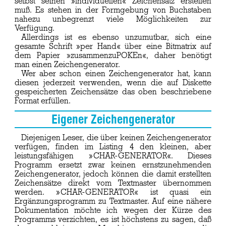
selbst seinen »individuellen« Zeichensatz erstellen
muß. Es stehen in der Formgebung von Buchstaben
nahezu unbegrenzt viele Möglichkeiten zur
Verfügung.
Allerdings ist es ebenso unzumutbar, sich eine
gesamte Schrift »per Hand« über eine Bitmatrix auf
dem Papier »zusammenzuPOKEn«, daher benötigt
man einen Zeichengenerator.
Wer aber schon einen Zeichengenerator hat, kann
diesen jederzeit verwenden, wenn die auf Diskette
gespeicherten Zeichensätze das oben beschriebene
Format erfüllen.
Eigener Zeichengenerator
Diejenigen Leser, die über keinen Zeichengenerator
verfügen, finden im Listing 4 den kleinen, aber
leistungsfähigen »CHAR-GENERATOR«. Dieses
Programm ersetzt zwar keinen ernstzunehmenden
Zeichengenerator, jedoch können die damit erstellten
Zeichensätze direkt vom Textmaster übernommen
werden. »CHAR-GENERATOR« ist quasi ein
Ergänzungsprogramm zu Textmaster. Auf eine nähere
Dokumentation möchte ich wegen der Kürze des
Programms verzichten, es ist höchstens zu sagen, daß