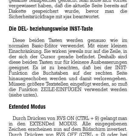
gesamte Textspeicher gelöscht. Man sollte sich vorher
vergewissert haben, daß die aktuelle Seite bereits auf
Diskette gespeichert wurde, bevor man die
Sicherheitsrückfrage mit »ja« beantwortet.
Die DEL- beziehungsweise INST-Taste
Diese beiden Tasten werden genauso wie im
normalen Basic-Editor verwendet. Mit einer kleinen
Einschränkung. Sie wirken jeweils nur auf die Zeile, in
der sich der Cursor gerade befindet. Deshalb sind
diese beiden Tasten nur für kleinere Ausbesserungen
geeignet. Es ist zu beachten, daß bei der INST-
Funktion die Buchstaben auf der rechten Seite
hinausgeschoben werden und damit verlorengehen.
Müssen größere Textstellen eingefügt werden, so muß
die Funktion ZEILE-EINFÜGEN verwendet werden
(siehe unten).
Extended Modus
Durch Drücken von RVS ON (CTRL + 9) gelangt man
in den EXTENDed MODUS. Alle eingegebenen
Zeichen erscheinen nun auf dem Bildschirm invertiert.
Durch Drücken von RVS OFF (CTRL + 0) oder bei