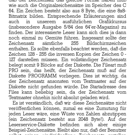
daß der Zeichensatz das gleiche Format haben muß
wie auch die Originalzeichensätze im Speicher des C
64. Ein Zeichen besteht also aus 8 Byte, die eine 8x8-
Bitmatrix bilden. Entsprechende Erläuterungen sind
auch in unserem ausführlichen Grafikkursus
(insbesondere Ausgabe 5/84 des 64’er-Magazins) zu
finden. Der interessierte Leser kann sich dies ja dann
noch einmal zu Gemüte führen. Insgesamt sollte der
Zeichensatz sämtliche 255 Bildschirmzeichen
enthalten. Es sollte ebenfalls beachtet werden, daß die
Zeichen 128 - 255 die inversen Kopien der Zeichen 0 -
127 darstellen müssen. Ein vollständiger Zeichensatz
belegt somit 9 Blöcke auf der Diskette. Die Fileart muß
PRG sein, das heißt, der Zeichensatz muß auf der
Diskette PROGRAMM vorliegen. Dies ist wichtig, da
der Zeichensatz ansonsten vom Textmaster auf der
Diskette nicht gefunden würde. Die Startadresse des
Files kann beliebig sein, da der Zeichensatz vom
Textmaster ohnehin nicht absolut geladen wird.
Es ist verständlich, daß wir diese Zeichensätze nicht
veröffentlichen können, zumal es eine Zumutung für
jeden Leser wäre, eine Wüste von Zahlen abzutippen
(ein Zeichensatz besteht aus 2048 Byte!). Auf der
Leserservice-Diskette befinden sich aber einige
Beispiel-Zeichensätze. Bleibt also nur, daß der Benutzer