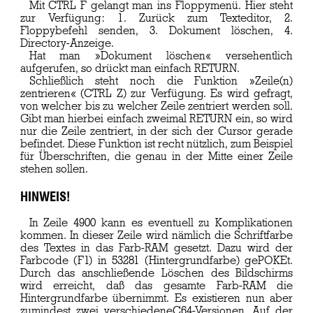
Mit CTRL F gelangt man ins Floppymenü. Hier steht
zur Verfügung: 1. Zurück zum Texteditor, 2.
Floppybefehl senden, 3. Dokument löschen, 4.
Directory-Anzeige.
Hat man »Dokument löschen« versehentlich
aufgerufen, so drückt man einfach RETURN.
Schließlich steht noch die Funktion »Zeile(n)
zentrieren« (CTRL Z) zur Verfügung. Es wird gefragt,
von welcher bis zu welcher Zeile zentriert werden soll.
Gibt man hierbei einfach zweimal RETURN ein, so wird
nur die Zeile zentriert, in der sich der Cursor gerade
befindet. Diese Funktion ist recht nützlich, zum Beispiel
für Überschriften, die genau in der Mitte einer Zeile
stehen sollen.
HINWEIS!
In Zeile 4900 kann es eventuell zu Komplikationen
kommen. In dieser Zeile wird nämlich die Schriftfarbe
des Textes in das Farb-RAM gesetzt. Dazu wird der
Farbcode (F1) in 53281 (Hintergrundfarbe) gePOKEt.
Durch das anschließende Löschen des Bildschirms
wird erreicht, daß das gesamte Farb-RAM die
Hintergrundfarbe übernimmt. Es existieren nun aber
zumindest zwei verschiedeneC64-Versionen. Auf der