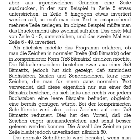
aber aus irgendwelchen Gründen eine Seite
ausdrucken, in der zum Beispiel in Zeile 5 etwas
unterstrichen, in Zeile 6 hingegen etwas invertiert
werden soll, so muß man den Text in entsprechend
mehrere Teile zerlegen. Im obigen Beispiel müßte man
das Druckermenü also zweimal aufrufen. Das erste Mal
von Zeile 0 - 5, unterstrichen, und das zweite Mal von
Zeile 6 - 49, invertiert.
Als nächstes möchte das Programm erfahren, ob
man die Zeichen in normaler Breite (8x8 Bitmatrix) oder
in komprimierter Form (7x8 Bitmatrix) drucken möchte.
Die Bildschirmzeichen bestehen zwar aus einer 8x8
Bitmatrix, jedoch hat sich gezeigt, daß zumindest
Buchstaben, Zahlen und Sonderzeichen, kurz: jene
Zeichen, die man für einen ganz normalen Text
verwendet, daß diese eigentlich nur aus einer 6x8
Bitmatrix bestehen, da sich links und rechts von jedem
Buchstaben eine leere Bitspalte befindet, obgleich
eine bereits genügen würde. Bei der komprimierten
Schriftbreite wird also jedes Zeichen auf eine 7x8
Bitmatrix reduziert. Dies hat den Vorteil, daß die
Zeichen enger aneinanderstehen und somit besser
gelesen werden können. Die Anzahl der Zeichen pro
Zeile bleibt jedoch unverändert, nämlich 60.
Die normale Schriftbreite wird benötigt, wenn man