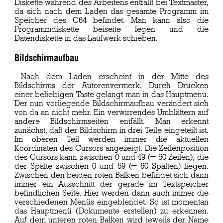
Diskette während des Arbeitens entfällt bei Textmaster,
da sich nach dem Laden das gesamte Programm im
Speicher des C64 befindet. Man kann also die
Programmdiskette beiseite legen und die
Datendiskette in das Laufwerk schieben.
Bildschirmaufbau
Nach dem Laden erscheint in der Mitte des
Bildschirms der Autorenvermerk. Durch Drücken
einer beliebigen Taste gelangt man in das Hauptmenü.
Der nun vorliegende Bildschirmaufbau verändert sich
von da an nicht mehr. Ein verwirrendes Umblättern auf
andere Bildschirmseiten entfällt. Man erkennt
zunächst, daß der Bildschirm in drei Teile eingeteilt ist.
Im oberen Teil werden immer die aktuellen
Koordinaten des Cursors angezeigt. Die Zeilenposition
des Cursors kann zwischen 0 und 49 (= 50 Zeilen), die
der Spalte zwischen 0 und 59 (= 60 Spalten) liegen.
Zwischen den beiden roten Balken befindet sich dann
immer ein Ausschnitt der gerade im Textspeicher
befindlichen Seite. Hier werden dann auch immer die
verschiedenen Menüs eingeblendet. So ist momentan
das Hauptmenü (Dokumente erstellen) zu erkennen.
Auf dem unteren roten Balken wird jeweils der Name