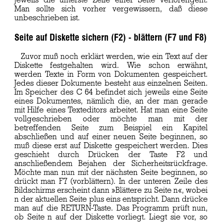
jeweils die unterste Zeile einer Seite verlorengeht.
Man sollte sich vorher vergewissern, daß diese
unbeschrieben ist.
Seite auf Diskette sichern (F2) - blättern (F7 und F8)
Zuvor muß noch erklärt werden, wie ein Text auf der
Diskette festgehalten wird. Wie schon erwähnt,
werden Texte in Form von Dokumenten gespeichert.
Jedes dieser Dokumente besteht aus einzelnen Seiten.
Im Speicher des C 64 befindet sich jeweils eine Seite
eines Dokumentes, nämlich die, an der man gerade
mit Hilfe eines Texteditors arbeitet. Hat man eine Seite
vollgeschrieben oder möchte man mit der
betreffenden Seite zum Beispiel ein Kapitel
abschließen und auf einer neuen Seite beginnen, so
muß diese erst auf Diskette gespeichert werden. Dies
geschieht durch Drücken der Taste F2 und
anschließendem Bejahen der Sicherheitsrückfrage.
Möchte man nun mit der nächsten Seite beginnen, so
drückt man F7 (vorblättern). In der unteren Zeile des
Bildschirms erscheint dann »Blättere zu Seite n«, wobei
n der aktuellen Seite plus eins entspricht. Dann drücke
man auf die RETURN-Taste. Das Programm prüft nun,
ob Seite n auf der Diskette vorliegt. Liegt sie vor, so