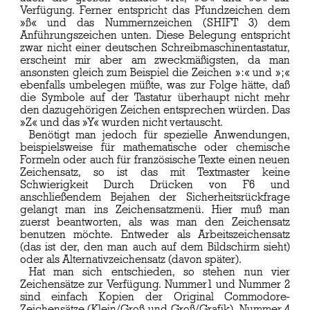
Verfügung. Ferner entspricht das Pfundzeichen dem
»ß« und das Nummernzeichen (SHIFT 3) dem
Anführungszeichen unten. Diese Belegung entspricht
zwar nicht einer deutschen Schreibmaschinentastatur,
erscheint mir aber am zweckmäßigsten, da man
ansonsten gleich zum Beispiel die Zeichen »:« und »;«
ebenfalls umbelegen müßte, was zur Folge hätte, daß
die Symbole auf der Tastatur überhaupt nicht mehr
den dazugehörigen Zeichen entsprechen würden. Das
»Z« und das »Y« wurden nicht vertauscht.
Benötigt man jedoch für spezielle Anwendungen,
beispielsweise für mathematische oder chemische
Formeln oder auch für französische Texte einen neuen
Zeichensatz, so ist das mit Textmaster keine
Schwierigkeit Durch Drücken von F6 und
anschließendem Bejahen der Sicherheitsrückfrage
gelangt man ins Zeichensatzmenü. Hier muß man
zuerst beantworten, als was man den Zeichensatz
benutzen möchte. Entweder als Arbeitszeichensatz
(das ist der, den man auch auf dem Bildschirm sieht)
oder als Alternativzeichensatz (davon später).
Hat man sich entschieden, so stehen nun vier
Zeichensätze zur Verfügung. Nummer1 und Nummer 2
sind einfach Kopien der Original Commodore-
Zeichensätze (Klein/Groß und Groß/Grafik). Nummer 4