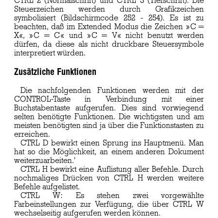
CTRL 2 (Normalschrift) und CTRL 3 (Tiefschrift). Die
Steuerzeichen werden durch Grafikzeichen
symbolisiert (Bildschirmcode 252 - 254). Es ist zu
beachten, daß im Extended Modus die Zeichen »C =
X«, »C = C« und »C = V« nicht benutzt werden
dürfen, da diese als nicht druckbare Steuersymbole
interpretiert würden.
Zusätzliche Funktionen
Die nachfolgenden Funktionen werden mit der
CONTROL-Taste in Verbindung mit einer
Buchstabentaste aufgerufen. Dies sind vorwiegend
selten benötigte Funktionen. Die wichtigsten und am
meisten benötigten sind ja über die Funktionstasten zu
erreichen.
CTRL D bewirkt einen Sprung ins Hauptmenü. Man
hat so die Möglichkeit, an einem anderen Dokument
weiterzuarbeiten.'
CTRL H bewirkt eine Auflistung aller Befehle. Durch
nochmaliges Drücken von CTRL H werden weitere
Befehle aufgelistet.
CTRL W: Es stehen zwei vorgewählte
Farbeinstellungen zur Verfügung, die über CTRL W
wechselseitig aufgerufen werden können.