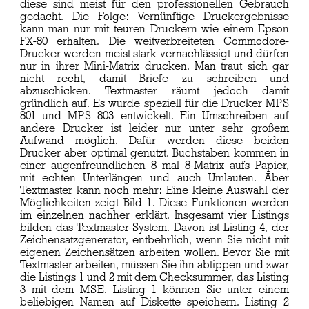
diese sind meist für den professionellen Gebrauch
gedacht. Die Folge: Vernünftige Druckergebnisse
kann man nur mit teuren Druckern wie einem Epson
FX-80 erhalten. Die weitverbreiteten Commodore-
Drucker werden meist stark vernachlässigt und dürfen
nur in ihrer Mini-Matrix drucken. Man traut sich gar
nicht recht, damit Briefe zu schreiben und
abzuschicken. Textmaster räumt jedoch damit
gründlich auf. Es wurde speziell für die Drucker MPS
801 und MPS 803 entwickelt. Ein Umschreiben auf
andere Drucker ist leider nur unter sehr großem
Aufwand möglich. Dafür werden diese beiden
Drucker aber optimal genutzt. Buchstaben kommen in
einer augenfreundlichen 8 mal 8-Matrix aufs Papier,
mit echten Unterlängen und auch Umlauten. Aber
Textmaster kann noch mehr: Eine kleine Auswahl der
Möglichkeiten zeigt Bild 1. Diese Funktionen werden
im einzelnen nachher erklärt. Insgesamt vier Listings
bilden das Textmaster-System. Davon ist Listing 4, der
Zeichensatzgenerator, entbehrlich, wenn Sie nicht mit
eigenen Zeichensätzen arbeiten wollen. Bevor Sie mit
Textmaster arbeiten, müssen Sie ihn abtippen und zwar
die Listings 1 und 2 mit dem Checksummer, das Listing
3 mit dem MSE. Listing 1 können Sie unter einem
beliebigen Namen auf Diskette speichern. Listing 2