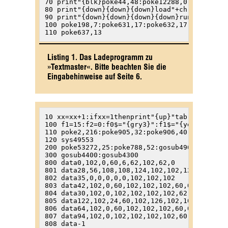
70 print"{blk}poke44,48:poke12288,0:new

80 print"{down}{down}{down}load"+chr$(34)+"tm
90 print"{down}{down}{down}{down}run:      {g
100 poke198,7:poke631,17:poke632,17:poke633,1
110 poke637,13
Listing 1. Das Ladeprogramm zu
»Textmaster«. Bitte beachten Sie die
Eingabehinweise auf Seite 6.
10 xx=xx+1:ifxx=1thenprint"{up}"tab(17)"{gry2}Maschinenroutinen":load"tm.code",8,1
100 f1=15:f2=0:f0$="{gry3}":f1$="{yel}":f2$="{cyn}"
110 poke2,216:poke905,32:poke906,40:sys49553:poke2,208:poke905,40:poke906,48
120 sys49553
200 poke53272,25:poke788,52:gosub4900:gosub4000
300 gosub4400:gosub4300
800 data0,102,0,60,6,62,102,62,0
801 data28,56,108,108,124,102,102,124,96
802 data35,0,0,0,0,0,102,102,102
803 data42,102,0,60,102,102,102,60,0
804 data30,102,0,102,102,102,102,62,0
805 data122,102,24,60,102,126,102,102,0
806 data64,102,0,60,102,102,102,60,0
807 data94,102,0,102,102,102,102,60,0
808 data-1
900 data"Unterstreichen","Invertieren","Alternativzeichen","Normal"
901 data"Komprimiert"
2000 poke830,x:poke831,y:sys49272
2005 geta$:ifa$=""then2005
2010 ifa$="{rght}"thenx=x+1:y=y-(y<>49andx>59):x=-x*(x<60):goto2000
2020 ifa$="{left}"thenx=x-1:y=y+(y<>0andx<0):x=-x*(x>=0)-59*(x<0):goto2000
2030 ifa$="{down}"theny=y-(y<>49):goto2000
2040 ifa$="{up}"theny=y+(y<>0):goto2000
2050 poke780,asc(a$):sys49489:ifpeek(2)thenx=x+1:ifx=60theny=y-(y<>49):x=0
2060 ifpeek(2)then2000
2070 ifa$<>"{clr}"then2120
2080 a$="Text loeschen (j/n) ?":gosub4800
2090 geta$:ifa$=""then2090
2100 ifa$="j"thenx=0:y=0:sys49204
2110 gosub4810:goto2000
2120 ifa$="{home}"thenx=0:y=0
2125 ifa$=chr$(13)andx=0thenx=39:goto2000
2130 ifa$=chr$(13)andxthenx=0:y=y-(y<>49):a$="{rvof}"
2135 ifa$=chr$(20)andxthensys50335:a$="{left}":goto2020
2137 ifa$="{inst}"thensys50363
2140 ifa$="{rvon}"thenpoke182,128:printf1$"{home}{down}",,"{rvon}Extend
2150 ifa$="{rvof}"thenpoke182,0:printf1$"{home}{down}",,"Norm  "
2160 ifa$<>"{f1}"then2400
2170 a$="Drucken (j/n) ?":gosub4800
2180 poke198,0:wait198,1:geta$:gosub4810:ifa$<>"j"then2000
2190 gosub4700:poke214,11:print:print,"  ab welcher Zeile
2200 ko$="ab Zeile Nr. ":ma=2:a1$="0":a2$="9":gosub4599:fs=val(fs$):
2210 iffs<0orfs>49then2200
2220 poke901,fs:gosub4700:poke214,11:print:print,"bis zu welcher Zeile
2230 ko$="bis Zeile Nr. ":gosub4599:fs=val(fs$):iffs<0orfs>49orfs<peek(901)then2200
2235 iffs$=""thenfs=49
2240 poke902,fs+1:gosub4700:poke214,6:print:print,"   Extended Modus
2250 print,"{down}{down}{down}1) "k$(1)
2260 print,"{down}{down}2) "k$(2)
2270 print,"{down}{down}3) "k$(3)
2280 geta$:d=val(a$):ifd<1ord>3then2280
2281 ifd=1thenpoke900,1
2282 ifd=2thenpoke900,0
2283 ifd=3thenpoke900,128
2290 gosub4700:poke214,6:print:print,"    Zeichendichte
2300 print,"{down}{down}{down}{down}1) "k$(4)
2310 print,"{down}{down}{down}2) "k$(5)
2320 geta$:a=val(a$):ifa<1ora>2then2320
2330 poke904,a-1
2331 gosub4700:poke214,10:print:print,"       rechter
2332 print,"{down}Randausgleich (j/n)?
2333 poke198,0:wait198,1:geta$:poke1000,0:ifa$="j"thenpoke1000,1
2334 gosub4700:poke214,10:print:print," Wieviel Dots fuer
2335 ko$="Hochschrift:":ma=1:a1$="0":a2$="6":gosub4599:poke1012,val(fs$)
2336 ko$="Normalschrift:":gosub4599:poke1013,val(fs$)
2337 ko$="Tiefschrift:":gosub4599:poke1014,val(fs$)
2340 gosub4700:poke214,7:print:print,"Es wird gedruckt
2341 print,"{down}von Zeile"peek(901)"bis"peek(902)-1
2342 print,"{down}"k$(d):print,"{down}"k$(4+peek(904))"e Zei-":print,"{down}chendichte ";
2343 ifpeek(1000)thenprint"mit
2344 ifpeek(1000)=0thenprint"ohne
2345 print,"{down}Randausgleich
2349 a$="Werte in Ordnung (j/n) ?":gosub4800
2350 geta$:ifa$=""then2350
2360 gosub4810:ifa$<>"j"then2170
2370 a$="Drucker betriebsbereit ? <Taste>":gosub4800
2380 poke198,0:wait198,1:geta$:gosub4810:gosub4700:sys49821
2400 ifa$="{f4}"thensys50291
2500 ifa$=chr$(141)thenpoke2048+x+y*60,31:a$=chr$(13):x=1:goto2130
2510 ifa$<>"{f6}"then2700
2520 a$="Zeichensatz laden (j/n) ?":gosub4800:poke198,0:wait198,1:geta$
2530 gosub4810:ifa$<>"j"then2000
2540 gosub4700:poke214,6:print:print,"{gry3} Wofuer benoetigt ?
2550 print,"{down}{down}{down}1) Arbeits-
2560 print,"{down}{down}{down}2) Alternativ-
2570 print,"{down}{down}Zeichensatz ?
2580 poke198,0:wait198,1:geta$:a=val(a$):ifa<1ora>2then2580
2590 ifa=1thenpoke900,32:poke905,32:poke906,40
2595 ifa=2thenpoke900,40:poke905,40:poke906,48
2600 gosub4700:poke214,6:print:print,"    Welcher ?
2610 print,"{down}{down}1) Klein/Gross
2620 print,"{down}2) Gross/Grafik
2630 print,"{down}3) Von Disk laden
2635 print,"{down}4) Deutsch
2640 geta$:a=val(a$):ifa<1ora>4then2640
2650 ifa<3thenpoke2,224-a*8:sys49553:goto2000
2655 ifa=4thenpoke2,216:sys49553:gosub4100:goto2000
2660 ma=16:ko$="Zeichensatzname:":a1$=" ":a2$="_":gosub4599:gosub4200
2670 poke2,len(fs$):fori=1tolen(fs$):poke1983+i,asc(mid$(fs$,i)):next
2680 sys50390:gosub4500:gosub4810:goto2000
2700 ifa$<>"{f2}"then2760
2710 a$="Seite sichern (j/n) ?":gosub4800:poke198,0:wait198,1:geta$
2720 gosub4810:ifa$<>"j"then2000
2725 gosub4200:fs$=str$(as)+do$:open1,8,15,"s:"+fs$:close1
2730 fori=1tolen(fs$):poke1983+i,asc(mid$(fs$,i)):next
2740 poke2,len(fs$):sys50417:gosub4500:gosub4810
2750 ifas>msthenopen1,8,1,"@:'"+do$+",s,w":print#1,as:print#1,co$:print#1,do$
2755 ifas>msthenclose1:gosub4500:ms=as
2756 goto2000
2760 ifa$<>"{f7}"anda$<>"{f8}"then2830
2765 aa=as
2770 ifa$="{f7}"thenas=as+1
2780 ifa$="{f8}"thenas=as+(as<>1)
2790 a$="Blaettere zu Seite"+str$(as):gosub4800
2800 geta$:ifa$=""then2800
2805 gosub4810:ifa$="{stop}"thenas=aa:goto2000
2810 ifa$<>chr$(13)then2770
2820 gosub4200:gosub4450:gosub4300:goto2000
2830 ifa$="{f5}"thensys50455
2840 ifa$="{stop}"thensys50677:sys50455:x=0:goto2000
2850 ifa$="{CTRL-D}"then300
2860 ifa$<>"{CTRL-Z}"then2880
2865 ko$="von Zeile Nr.:":ma=2:a1$="0":a2$="9":gosub4599
2866 f=val(fs$):iff<0orf>59then2865
2867 iffs$=""