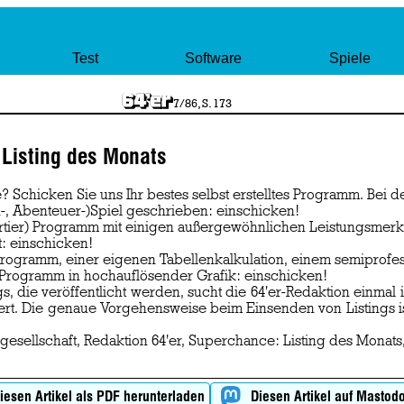
Test
Software
Spiele
7/86, S. 173
 Listing des Monats
? Schicken Sie uns Ihr bestes selbst erstelltes Programm. Bei d
n-, Abenteuer-)Spiel geschrieben: einschicken!
ortier) Programm mit einigen außergewöhnlichen Leistungsmer
t: einschicken!
gsprogramm, einer eigenen Tabellenkalkulation, einem semipro
n Programm in hochauflösender Grafik: einschicken!
, die veröffentlicht werden, sucht die 64'er-Redaktion einmal i
iert. Die genaue Vorgehensweise beim Einsenden von Listings 
gesellschaft, Redaktion 64'er, Superchance: Listing des Monats
iesen Artikel als PDF herunterladen
Diesen Artikel auf Mastodo