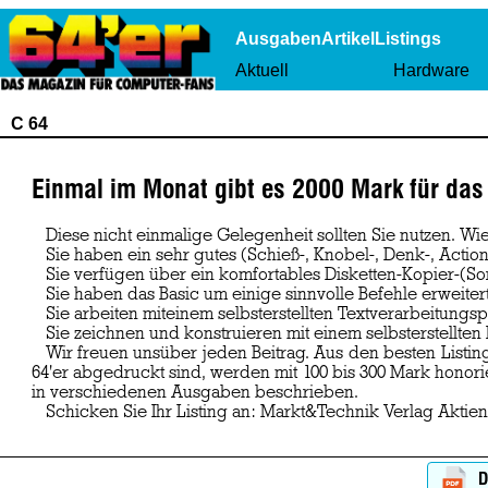
Ausgaben
Artikel
Listings
Aktuell
Hardware
C 64
Einmal im Monat gibt es 2000 Mark für das
Diese nicht einmalige Gelegenheit sollten Sie nutzen. Wie
Sie haben ein sehr gutes (Schieß-, Knobel-, Denk-, Actio
Sie verfügen über ein komfortables Disketten-Kopier-(S
Sie haben das Basic um einige sinnvolle Befehle erweiter
Sie arbeiten miteinem selbsterstellten Textverarbeitun
Sie zeichnen und konstruieren mit einem selbsterstellte
Wir freuen unsüber jeden Beitrag. Aus den besten Listings
64'er abgedruckt sind, werden mit 100 bis 300 Mark honor
in verschiedenen Ausgaben beschrieben.
Schicken Sie Ihr Listing an: Markt&Technik Verlag Aktien
D