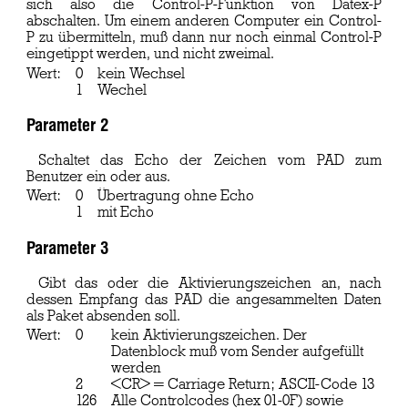
sich also die Control-P-Funktion von Datex-P
abschalten. Um einem anderen Computer ein Control-
P zu übermitteln, muß dann nur noch einmal Control-P
eingetippt werden, und nicht zweimal.
Wert:
0
kein Wechsel
1
Wechel
Parameter 2
Schaltet das Echo der Zeichen vom PAD zum
Benutzer ein oder aus.
Wert:
0
Übertragung ohne Echo
1
mit Echo
Parameter 3
Gibt das oder die Aktivierungszeichen an, nach
dessen Empfang das PAD die angesammelten Daten
als Paket absenden soll.
Wert:
0
kein Aktivierungszeichen. Der
Datenblock muß vom Sender aufgefüllt
werden
2
<CR> = Carriage Return; ASCII-Code 13
126
Alle Controlcodes (hex 01-0F) sowie