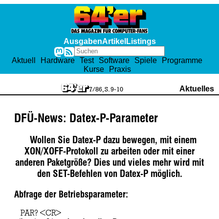
Ausgaben
Artikel
Listings
Aktuell
Hardware
Test
Software
Spiele
Programme
Kurse
Praxis
Aktuelles
7/86, S. 9-10
DFÜ-News: Datex-P-Parameter
Wollen Sie Datex-P dazu bewegen, mit einem
XON/XOFF-Protokoll zu arbeiten oder mit einer
anderen Paketgröße? Dies und vieles mehr wird mit
den SET-Befehlen von Datex-P möglich.
Abfrage der Betriebsparameter:
PAR? <CR>