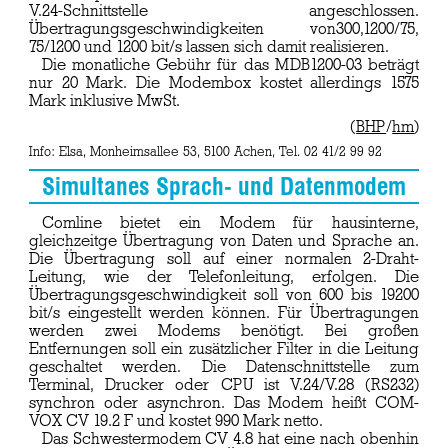
V.24-Schnittstelle angeschlossen.
Übertragungsgeschwindigkeiten von300,1200/75,
75/1200 und 1200 bit/s lassen sich damit realisieren.
Die monatliche Gebühr für das MDB1200-03 beträgt
nur 20 Mark. Die Modembox kostet allerdings 1575
Mark inklusive MwSt.
(
BHP
/
hm
)
Info: Elsa, Monheimsallee 53, 5100 Achen, Tel. 02 41/2 99 92
Simultanes Sprach- und Datenmodem
Comline bietet ein Modem für hausinterne,
gleichzeitge Übertragung von Daten und Sprache an.
Die Übertragung soll auf einer normalen 2-Draht-
Leitung, wie der Telefonleitung, erfolgen. Die
Übertragungsgeschwindigkeit soll von 600 bis 19200
bit/s eingestellt werden können. Für Übertragungen
werden zwei Modems benötigt. Bei großen
Entfernungen soll ein zusätzlicher Filter in die Leitung
geschaltet werden. Die Datenschnittstelle zum
Terminal, Drucker oder CPU ist V.24/V.28 (RS232)
synchron oder asynchron. Das Modem heißt COM-
VOX CV 19.2 F und kostet 990 Mark netto.
Das Schwestermodem CV 4.8 hat eine nach obenhin