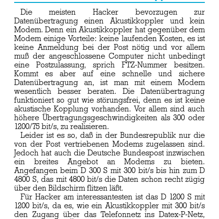
Die meisten Hacker bevorzugen zur
Datenübertragung einen Akustikkoppler und kein
Modem. Denn ein Akustikkoppler hat gegenüber dem
Modem einige Vorteile: keine laufenden Kosten, es ist
keine Anmeldung bei der Post nötig und vor allem
muß der angeschlossene Computer nicht unbedingt
eine Postzulassung, sprich FTZ-Nummer besitzen.
Kommt es aber auf eine schnelle und sichere
Datenübertragung an, ist man mit einem Modem
wesentlich besser beraten. Die Datenübertragung
funktioniert so gut wie störungsfrei, denn es ist keine
akustische Kopplung vorhanden. Vor allem sind auch
höhere Übertragungsgeschwindigkeiten als 300 oder
1200/75 bit/s, zu realisieren.
Leider ist es so, daß in der Bundesrepublik nur die
von der Post vertriebenen Modems zugelassen sind.
Jedoch hat auch die Deutsche Bundespost inzwischen
ein breites Angebot an Modems zu bieten.
Angefangen beim D 300 S mit 300 bit/s bis hin zum D
4800 S, das mit 4800 bit/s die Daten schon recht zügig
über den Bildschirm flitzen läßt.
Für Hacker am interessantesten ist das D 1200 S mit
1200 bit/s, da es, wie ein Akustikkoppler mit 300 bit/s
den Zugang über das Telefonnetz ins Datex-P-Netz,