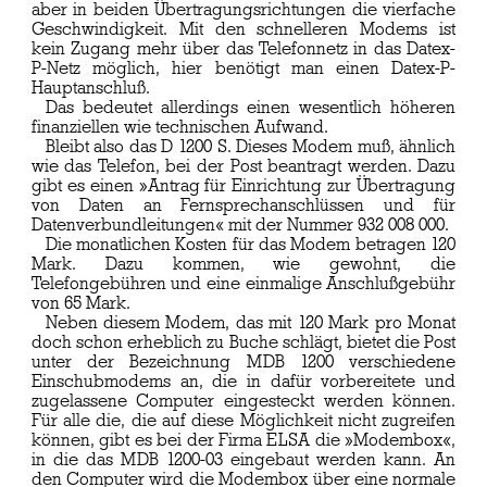
aber in beiden Übertragungsrichtungen die vierfache
Geschwindigkeit. Mit den schnelleren Modems ist
kein Zugang mehr über das Telefonnetz in das Datex-
P-Netz möglich, hier benötigt man einen Datex-P-
Hauptanschluß.
Das bedeutet allerdings einen wesentlich höheren
finanziellen wie technischen Aufwand.
Bleibt also das D 1200 S. Dieses Modem muß, ähnlich
wie das Telefon, bei der Post beantragt werden. Dazu
gibt es einen »Antrag für Einrichtung zur Übertragung
von Daten an Fernsprechanschlüssen und für
Datenverbundleitungen« mit der Nummer 932 008 000.
Die monatlichen Kosten für das Modem betragen 120
Mark. Dazu kommen, wie gewohnt, die
Telefongebühren und eine einmalige Anschlußgebühr
von 65 Mark.
Neben diesem Modem, das mit 120 Mark pro Monat
doch schon erheblich zu Buche schlägt, bietet die Post
unter der Bezeichnung MDB 1200 verschiedene
Einschubmodems an, die in dafür vorbereitete und
zugelassene Computer eingesteckt werden können.
Für alle die, die auf diese Möglichkeit nicht zugreifen
können, gibt es bei der Firma ELSA die »Modembox«,
in die das MDB 1200-03 eingebaut werden kann. An
den Computer wird die Modembox über eine normale