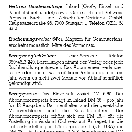
Inland (Groß-, Einzel. und
Vertrieb Handelsauflage:
Bahnhofsbuchhandel) sowie Österreich und Schweiz:
Pegasus Buch- und Zeitschriften-Vertriebs GmbH.
Hauptstätterstraße 96, 7000 Stuttgart 1, Telefon (0711) 64
83-0
64'er, Magazin für Computerfans,
Erscheinungsweise:
erscheint monatlich, Mitte des Vormonats.
Leser-Service: Telefon
Bezugsmöglichkeiten:
089/4613-249. Bestellungen nimmt der Verlag oder jede
Buchhandlung entgegen. Das Abonnement verlängert
sich zu den dann jeweils gültigen Bedingungen um ein
Jahr, wenn es nicht zwei Monate vor Ablauf schriftlich
gekündigt wird.
Das Einzelheft kostet DM 6,50. Der
Bezugspreise:
Abonnementspreis beträgt im Inland DM 78,– pro Jahr
für 12 Ausgaben. Darin enthalten sind die gesetzliche
Mehrwertsteuer und die Zustellgebühren. Der
Abonnementspreis erhöht sich um DM 18.–, für die
Zustellung im Ausland (Schweiz auf Anfrage), für die
Luftpostzustellung in Ländergruppe 1 (z.B. USA) um