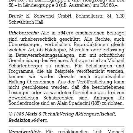
DM 38,–, in Ländergruppe 2 (z.B. Hongkong) um DM
58,– in Ländergruppe 3 (z.B. Australien) um DM 68,–.
E. Schwend GmbH, Schmollerstr. 31, 7170
Druck:
Schwäbisch Hall
Alle in »64'er« erschienenen Beiträge
Urheberrecht:
sind urheberrechtlich geschützt. Alle Rechte, auch
Übersetzungen, vorbehalten. Reproduktionen gleich
welcher Art, ob Fotokopie, Mikrofilm oder Erfassung
in Datenverarbeitungsanlagen, nur mit schriftlicher
Genehmigung des Verlages. Anfragen sind an Michael
Scharfenberger zu richten. Für Schaltungen und
Programme, die als Beispiele veröffentlicht werden,
können wir weder Gewähr noch irgendwelche
Haftung übernehmen. Aus der Veröffentlichung kann
nicht geschlossen werden, daß die beschriebenen
Lösungen oder verwendeten Bezeichnungen frei von
gewerblichen Schutzrechten sind. Anfragen für
Sonderdrucke sind an Alain Spadacini (185) zu richten.
© 1986 Markt & Technik Verlag Aktiengesellschaft,
Redaktion »64'er«.
Für redaktionellen Teil: Michael
Verantwortlich: