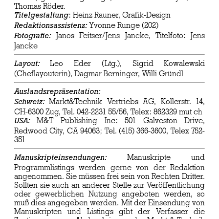
Thomas Röder.
: Heinz Rauner, Grafik-Design
Titelgestaltung
Yvonne Runge (202)
Redaktionsassistenz:
Janos Feitser/Jens Jancke, Titelfoto: Jens
Fotografie:
Jancke
Leo Eder (Ltg.), Sigrid Kowalewski
Layout:
(Cheflayouterin), Dagmar Berninger, Willi Gründl
Auslandsrepräsentation:
Markt&Technik Vertriebs AG, Kollerstr. 14,
Schweiz:
CH-6300 Zug, Tel. 042-2231 55/56, Telex: 862329 mut ch
M&T Publishing Inc: 501 Galveston Drive,
USA:
Redwood City, CA 94063; Tel. (415) 366-3600, Telex 752-
351
Manuskripte und
Manuskripteinsendungen:
Programmlistings werden gerne von der Redaktion
angenommen. Sie müssen frei sein von Rechten Dritter.
Sollten sie auch an anderer Stelle zur Veröffentlichung
oder gewerblichen Nutzung angeboten werden, so
muß dies angegeben werden. Mit der Einsendung von
Manuskripten und Listings gibt der Verfasser die