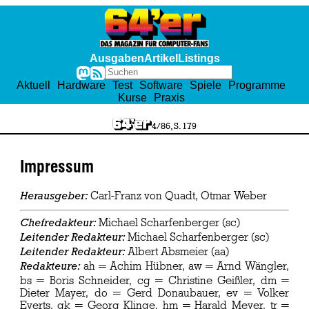
Ausgaben
Artikel
Listings
Aktuell
Hardware
Test
Software
Spiele
Programme
Kurse
Praxis
4/86, S. 179
Impressum
Carl-Franz von Quadt, Otmar Weber
Herausgeber:
Michael Scharfenberger (sc)
Chefredakteur:
Michael Scharfenberger (sc)
Leitender Redakteur:
Albert Absmeier (aa)
Leitender Redakteur:
ah = Achim Hübner, aw = Arnd Wängler,
Redakteure:
bs = Boris Schneider, cg = Christine Geißler, dm =
Dieter Mayer, do = Gerd Donaubauer, ev = Volker
Everts, gk = Georg Klinge, hm = Harald Meyer, tr =