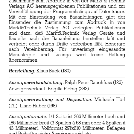
Zustimmung zum Abdruck in von der Markt & Technik
Verlags AG herausgegebenen Publikationen und zur
Vervielfältigung der Programmlistings auf Datenträger.
Mit der Einsendung von Bauanleitungen gibt der
Einsender die Zustimmung zum Abdruck in von
Markt&Technik Verlag AG verlegten Publikationen
und dazu, daß Markt&Technik Verlag Geräte und
Bauteile nach der Bauanleitung herstellen läßt und
vertreibt oder durch Dritte vertreiben läßt. Honorare
nach Vereinbarung. Für unverlangt eingesandte
Manuskripte und Listings wird keine Haftung
übernommen.
Klaus Buck (180)
Herstellung:
Ralph Peter Rauchfuss (126)
Anzeigenverkaufsleitung:
Anzeigenverkauf: Brigitta Fiebig (282)
Michaela Hörl
Anzeigenverwaltung und Disposition:
(171), Liane Huber (168)
1/1-Seite ist 266 Millimeter hoch und
Anzeigenformate:
185 Millimeter breit (3 Spalten à 58 mm oder 4 Spalten à
43 Millimeter). Vollformat 297x210 Millimeter. Beilagen
und Beihefter siehe Anzeigenpreisliste.