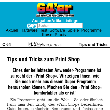
Ausgaben
Artikel
Listings
Aktuell
Hardware
Test
Software
Spiele
Programme
Kurse
Praxis
C 64
Tips und Tricks
3/86, S. 75-78
Tips und Tricks zum Print Shop
Eines der beliebtesten Anwender-Programme ist
zu recht der »Print Shop«. Wir zeigen lhnen, wie
Sie noch mehr aus diesem Super-Programm
herausholen können. Machen Sie den »Print Shop«
komfortabler als er ist!
Ein Programm geht um die Welt — So oder ähnlich
kann man den Erfolg des »Print Shop« bezeichnen.
Gute Ideen, einfachste Bedienung und fantastische