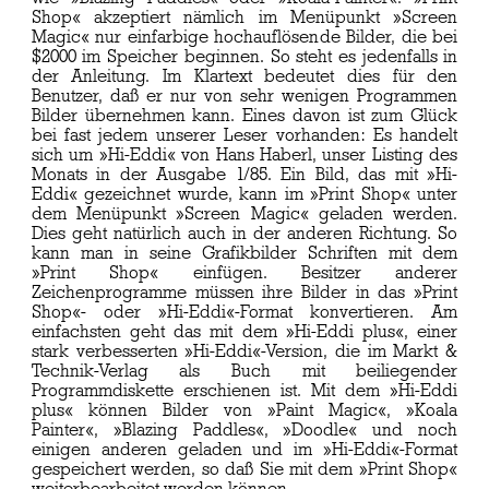
Shop« akzeptiert nämlich im Menüpunkt »Screen
Magic« nur einfarbige hochauflösende Bilder, die bei
$2000 im Speicher beginnen. So steht es jedenfalls in
der Anleitung. Im Klartext bedeutet dies für den
Benutzer, daß er nur von sehr wenigen Programmen
Bilder übernehmen kann. Eines davon ist zum Glück
bei fast jedem unserer Leser vorhanden: Es handelt
sich um »Hi-Eddi« von Hans Haberl, unser Listing des
Monats in der Ausgabe 1/85. Ein Bild, das mit »Hi-
Eddi« gezeichnet wurde, kann im »Print Shop« unter
dem Menüpunkt »Screen Magic« geladen werden.
Dies geht natürlich auch in der anderen Richtung. So
kann man in seine Grafikbilder Schriften mit dem
»Print Shop« einfügen. Besitzer anderer
Zeichenprogramme müssen ihre Bilder in das »Print
Shop«- oder »Hi-Eddi«-Format konvertieren. Am
einfachsten geht das mit dem »Hi-Eddi plus«, einer
stark verbesserten »Hi-Eddi«-Version, die im Markt &
Technik-Verlag als Buch mit beiliegender
Programmdiskette erschienen ist. Mit dem »Hi-Eddi
plus« können Bilder von »Paint Magic«, »Koala
Painter«, »Blazing Paddles«, »Doodle« und noch
einigen anderen geladen und im »Hi-Eddi«-Format
gespeichert werden, so daß Sie mit dem »Print Shop«