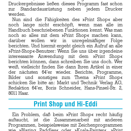
Druckergebnisse ließen dieses Programm fast schon
zur Standardausrüstung neben jedem Drucker
werden.
Nun sind die Fähigkeiten des »Print Shop« aber
noch lange nicht erschöpft, wenn man alle im
Handbuch beschriebenen Funktionen kennt. Was man
noch so alles mit dem »Print Shop« machen kann,
darüber wollen wir in unregelmäßiger Folge
berichten. Und hiermit ergeht gleich ein Aufruf an alle
»Print-Shop«-Benutzer: Wenn Sie uns über irgendeine
interessante Anwendung mit dem »Print Shop«
berichten können, dann schreiben Sie uns doch. Wer
weiß, vielleicht finden Sie dann Ihren Artikel in einer
der nächsten 64’er wieder. Berichte, Programme,
Bilder und sonstiges zum Thema »Print Shop«
schicken Sie bitte an: Markt und Technik Verlag AG,
Redaktion 64’er, Boris Schneider, Hans-Pinsel-Str. 2,
8011 Haar.
Print Shop und Hi-Eddi
Ein Problem, daß beim »Print Shop« recht häufig
auftaucht, ist die Zusammenarbeit mit anderen
Programmen, beispielsweise mit Zeichenprogrammen
wie »Blazing Paddles« oder »Koala-Painter«. »Print