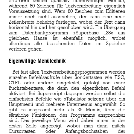
erfordern keinen qualitativ höherwertigen Monitor,
während 80 Zeichen für Textverarbeitung eigentlich
Voraussetzung sind. Wem 80 Zeichen zum Editieren
immer noch nicht ausreichen, der kann eine neue
Zeilenbreite beliebig festlegen, wobei der Text dann
horizontal hin und her geschoben wird. Ein Übergang
zum Datenbankprogramm »Superbase 128« aus
gleichem Hause ist ebenfalls möglich, wobei
allerdings alle bestehenden Daten im Speicher
verloren gehen.
Eigenwillige Menütechnik
Bei fast allen Textverarbeitungsprogrammen werden
einzelne Befehlsaufrufe über Sondertasten wie ESC,
CTRL oder andere eingeleitet, gefolgt von einer
Buchstabentaste, die dann den eigentlichen Befehl
aktiviert. Bei Superscript dagegen werden selbst die
einfachsten Befehle wie »Tabulator setzen« über ein
Hauptmenü und mehrere Untermenüs angewählt. So
gibt es insgesamt mehr als 25 Menüs, über die
sämtliche Funktionen des Programms ansprechbar
sind. Das jeweilige Menü wird dabei immer in der
ersten Zeile angezeigt, wobei man dann mittels
Cursortasten oder Anfangsbuchstaben der