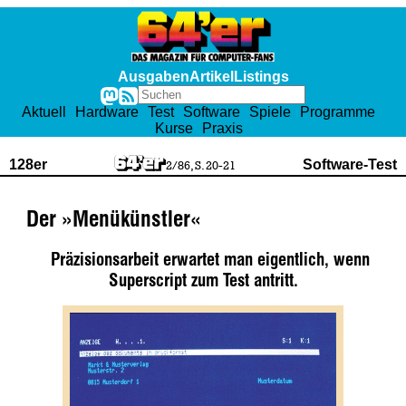
Ausgaben
Artikel
Listings
Aktuell
Hardware
Test
Software
Spiele
Programme
Kurse
Praxis
128er
Software-Test
2/86, S. 20-21
Der »Menükünstler«
Präzisionsarbeit erwartet man eigentlich, wenn
Superscript zum Test antritt.