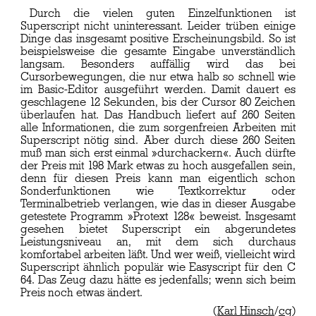
Durch die vielen guten Einzelfunktionen ist
Superscript nicht uninteressant. Leider trüben einige
Dinge das insgesamt positive Erscheinungsbild. So ist
beispielsweise die gesamte Eingabe unverständlich
langsam. Besonders auffällig wird das bei
Cursorbewegungen, die nur etwa halb so schnell wie
im Basic-Editor ausgeführt werden. Damit dauert es
geschlagene 12 Sekunden, bis der Cursor 80 Zeichen
überlaufen hat. Das Handbuch liefert auf 260 Seiten
alle Informationen, die zum sorgenfreien Arbeiten mit
Superscript nötig sind. Aber durch diese 260 Seiten
muß man sich erst einmal »durchackern«. Auch dürfte
der Preis mit 198 Mark etwas zu hoch ausgefallen sein,
denn für diesen Preis kann man eigentlich schon
Sonderfunktionen wie Textkorrektur oder
Terminalbetrieb verlangen, wie das in dieser Ausgabe
getestete Programm »Protext 128« beweist. Insgesamt
gesehen bietet Superscript ein abgerundetes
Leistungsniveau an, mit dem sich durchaus
komfortabel arbeiten läßt. Und wer weiß, vielleicht wird
Superscript ähnlich populär wie Easyscript für den C
64. Das Zeug dazu hätte es jedenfalls; wenn sich beim
Preis noch etwas ändert.
(
Karl Hinsch
/
cg
)