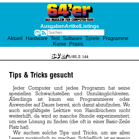
Ausgaben
Artikel
Listings
Aktuell
Hardware
Test
Software
Spiele
Programme
Kurse
Praxis
5/85, S. 144
Tips & Tricks gesucht
Jeder Computer und jedes Programm hat seine
speziellen Schwachstellen und Unzulänglichkeiten.
Allerdings ist kaum ein Programmierer oder
Anwender auf Dauer bereit, sich damit abzufinden. Wo
auch sorgfältigste Lektüre von Handbüchern nicht
weiterhilft, da wird so manche Stunde experimentiert,
um eine Lösung zu finden (die oft in einer Basic-Zeile
Platz hat).
Wir suchen solche Tips und Tricks, um sie allen
Lesern zugänglich zu machen. Schließlich ist es wenig