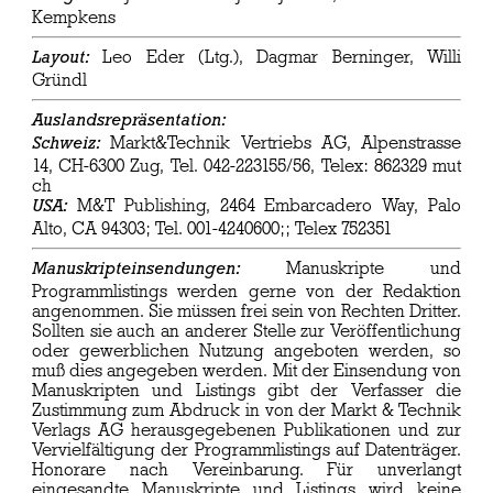
Kempkens
Leo Eder (Ltg.), Dagmar Berninger, Willi
Layout:
Gründl
Auslandsrepräsentation:
Markt&Technik Vertriebs AG, Alpenstrasse
Schweiz:
14, CH-6300 Zug, Tel. 042-223155/56, Telex: 862329 mut
ch
M&T Publishing, 2464 Embarcadero Way, Palo
USA:
Alto, CA 94303; Tel. 001-4240600;; Telex 752351
Manuskripte und
Manuskripteinsendungen:
Programmlistings werden gerne von der Redaktion
angenommen. Sie müssen frei sein von Rechten Dritter.
Sollten sie auch an anderer Stelle zur Veröffentlichung
oder gewerblichen Nutzung angeboten werden, so
muß dies angegeben werden. Mit der Einsendung von
Manuskripten und Listings gibt der Verfasser die
Zustimmung zum Abdruck in von der Markt & Technik
Verlags AG herausgegebenen Publikationen und zur
Vervielfältigung der Programmlistings auf Datenträger.
Honorare nach Vereinbarung. Für unverlangt
eingesandte Manuskripte und Listings wird keine