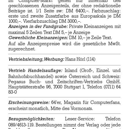
im Computer-Markt gelten nur innerhalb des
geschlossenen Anzeigenteils, der ohne redaktionelle
Beiträge ist. 1/1 Seite sw: DM 6400,–. Farbzuschlag:
erste und zweite Zusatzfarbe aus Europaskala je DM
1000,–. Vierfarbzuschlag DM 3000,–.
Private Kleinanzeigen mit
Anzeigen in der Fundgrube:
maximal 5 Zeilen Text DM 5,– je Anzeige
DM 10,– je Zeile Text.
Gewerbliche Kleinanzeigen:
Auf alle Anzeigenpreise wird die gesetzliche MwSt.
zugerechnet.
Hans Hörl (114)
Vertriebsleitung, Werbung:
Inland (Groß-, Einzel. und
Vertrieb Handelsauflage:
Bahnhofsbuchhandel) sowie Österreich und Schweiz:
Pegasus Buch- und Zeitschriften-Vertriebs GmbH.
Hauptstätterstraße 96, 7000 Stuttgart 1, Telefon (0711) 64
83-0
64'er, Magazin für Computerfans,
Erscheinungsweise:
erscheint monatlich, Mitte des Vormonats.
Leser-Service: Telefon
Bezugsmöglichkeiten:
089/4613-119. Bestellungen nimmt der Verlag oder jede