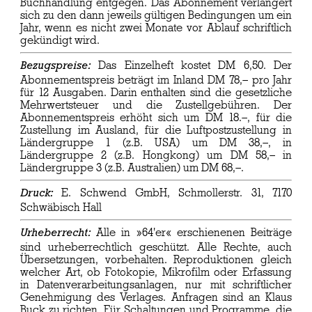
Buchhandlung entgegen. Das Abonnement verlängert
sich zu den dann jeweils gültigen Bedingungen um ein
Jahr, wenn es nicht zwei Monate vor Ablauf schriftlich
gekündigt wird.
Das Einzelheft kostet DM 6,50. Der
Bezugspreise:
Abonnementspreis beträgt im Inland DM 78,– pro Jahr
für 12 Ausgaben. Darin enthalten sind die gesetzliche
Mehrwertsteuer und die Zustellgebühren. Der
Abonnementspreis erhöht sich um DM 18.–, für die
Zustellung im Ausland, für die Luftpostzustellung in
Ländergruppe 1 (z.B. USA) um DM 38,–, in
Ländergruppe 2 (z.B. Hongkong) um DM 58,– in
Ländergruppe 3 (z.B. Australien) um DM 68,–.
E. Schwend GmbH, Schmollerstr. 31, 7170
Druck:
Schwäbisch Hall
Alle in »64'er« erschienenen Beiträge
Urheberrecht:
sind urheberrechtlich geschützt. Alle Rechte, auch
Übersetzungen, vorbehalten. Reproduktionen gleich
welcher Art, ob Fotokopie, Mikrofilm oder Erfassung
in Datenverarbeitungsanlagen, nur mit schriftlicher
Genehmigung des Verlages. Anfragen sind an Klaus
Buck zu richten. Für Schaltungen und Programme, die