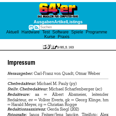
Ausgaben
Artikel
Listings
Aktuell
Hardware
Test
Software
Spiele
Programme
Kurse
Praxis
3/85, S. 163
Impressum
Carl-Franz von Quadt, Otmar Weber
Herausgeber:
Michael M. Pauly (py)
Chefredakteur:
Michael Scharfenberger (sc)
Stellv. Chefredakteur:
aa = Albert Absmeier, leitender
Redakteure:
Redakteur, ev = Volker Everts, gk = Georg Klinge, hm
= Harald Meyer, rg = Christian Rogge
Gerda Siegl (202)
Redaktionsassistenz:
Janos Feitser/Jens Jancke, Titelfoto: Alex
Fotografie: