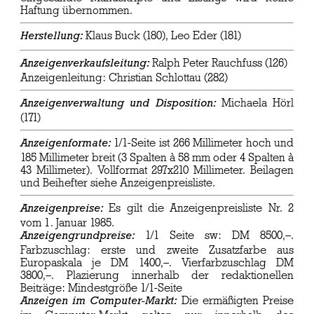
Haftung übernommen.
Klaus Buck (180), Leo Eder (181)
Herstellung:
Ralph Peter Rauchfuss (126)
Anzeigenverkaufsleitung:
Anzeigenleitung: Christian Schlottau (282)
Michaela Hörl
Anzeigenverwaltung und Disposition:
(171)
1/1-Seite ist 266 Millimeter hoch und
Anzeigenformate:
185 Millimeter breit (3 Spalten à 58 mm oder 4 Spalten à
43 Millimeter). Vollformat 297x210 Millimeter. Beilagen
und Beihefter siehe Anzeigenpreisliste.
Es gilt die Anzeigenpreisliste Nr. 2
Anzeigenpreise:
vom 1. Januar 1985.
1/1 Seite sw: DM 8500,–.
Anzeigengrundpreise:
Farbzuschlag: erste und zweite Zusatzfarbe aus
Europaskala je DM 1400,–. Vierfarbzuschlag DM
3800,–. Plazierung innerhalb der redaktionellen
Beiträge: Mindestgröße 1/1-Seite
Die ermäßigten Preise
Anzeigen im Computer-Markt: