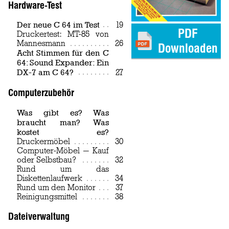
Hardware-Test
Der neue C 64 im Test
Page
19
PDF
Druckertest: MT-85 von
Mannesmann
Page
26
Downloaden
Acht Stimmen für den C
64: Sound Expander: Ein
DX-7 am C 64?
Page
27
Computerzubehör
Was gibt es? Was
braucht man? Was
kostet es?
Druckermöbel
Page
30
Computer-Möbel — Kauf
oder Selbstbau?
Page
32
Rund um das
Diskettenlaufwerk
Page
34
Rund um den Monitor
Page
37
Reinigungsmittel
Page
38
Dateiverwaltung