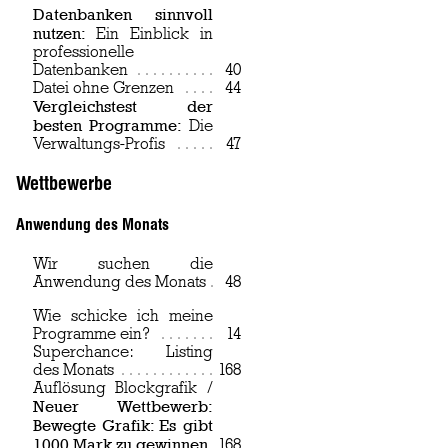
Datenbanken sinnvoll
nutzen:
Ein Einblick in
professionelle
Datenbanken
Page
40
Datei ohne Grenzen
Page
44
Vergleichstest der
besten Programme:
Die
Verwaltungs-Profis
Page
47
Wettbewerbe
Anwendung des Monats
Wir suchen die
Anwendung des Monats
Page
48
Wie schicke ich meine
Programme ein?
Page
14
Superchance: Listing
des Monats
Page
168
Auflösung Blockgrafik /
Neuer Wettbewerb:
Bewegte Grafik: Es gibt
1000 Mark zu gewinnen
Page
168