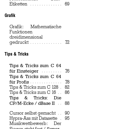
Etiketten
Page
69
Grafik
Grafik: Mathematische
Funktionen
dreidimensional
gedruckt
Page
72
Tips & Tricks
Tips & Tricks zum C 64
für Einsteiger
Page
76
Tips & Tricks zum C 64
für Profis
Page
78
Tips & Tricks zum C 128
Page
82
Tips & Tricks zum C 16
Page
86
Tips & Tricks: Die
CP/M-Ecke / dBase II
Page
88
Cursor selbst gemacht
Page
90
Hypra-Ass mit Datasette
Page
95
Musikwettbewerb: Der
Super-
Sieger steht fest /