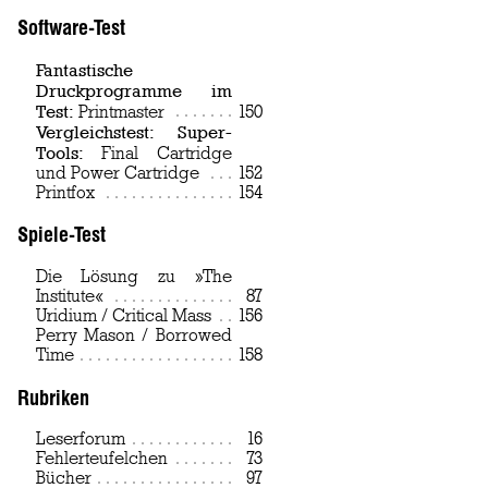
Software-Test
Fantastische
Druckprogramme im
Test:
Printmaster
Page
150
Vergleichstest: Super-
Tools:
Final Cartridge
und Power Cartridge
Page
152
Printfox
Page
154
Spiele-Test
Die Lösung zu »The
Institute«
Page
87
Uridium / Critical Mass
Page
156
Perry Mason / Borrowed
Time
Page
158
Rubriken
Leserforum
Page
16
Fehlerteufelchen
Page
73
Bücher
Page
97