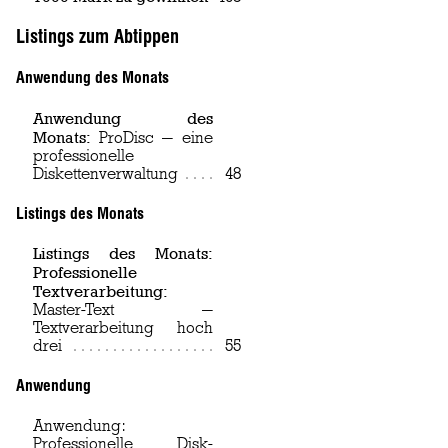
Listings zum Abtippen
Anwendung des Monats
Anwendung des
Monats:
ProDisc — eine
professionelle
Diskettenverwaltung
Page
48
Listings des Monats
Listings des Monats:
Professionelle
Textverarbeitung:
Master-Text —
Textverarbeitung hoch
drei
Page
55
Anwendung
Anwendung:
Professionelle Disk-