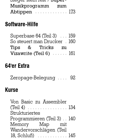
Musikprogramm zum
Abtippen
Page
173
Software-Hilfe
Superbase 64 (Teil 3)
Page
159
So steuert man Drucker
Page
160
Tips & Tricks zu
Vizawrite (Teil 6)
Page
161
64'er Extra
Zeropage-Belegung
Page
92
Kurse
Von Basic zu Assembler
(Teil 4)
Page
134
Strukturiertes
Programmieren (Teil 3)
Page
140
Memory Map mit
Wandervorschlägen (Teil
18, Schluß)
Page
145