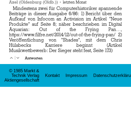
Axel (Oldenburg (Oldb.))
•
letzten Monat
Mindestens zwei für Computerhistoriker spannende
Beiträge in dieser Ausgabe 6/86: 1) Bericht über den
Aufkauf von Infocom an Activision im Artikel "Neue
Produkte" auf Seite 8; näher beschrieben im Digital
Aquarian: Out of the Frying Pan…,
https://www.filfre.net/2014/12/out-of-the-frying-pan/
2)
Veröffentlichung von "Shades", mit dem Chris
Hülsbecks Karriere beginnt (Artikel
Musikwettbewerb: Der Sieger steht fest, Seite 173)
|
Antworten
© 1985 Markt &
Technik Verlag
Kontakt
Impressum
Datenschutzerklär
Aktiengesellschaft