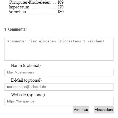
Computer-Knobeleien
Page
169
Impressum
Page
179
Vorschau
Page
180
1 Kommentar
Name (optional)
E-Mail (optional)
Website (optional)