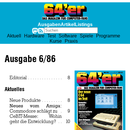
Ausgaben
Artikel
Listings
Aktuell
Hardware
Test
Software
Spiele
Programme
Kurse
Praxis
Ausgabe 6/86
Editorial
Page
8
Aktuelles
Neue Produkte
Page
8
Neues vom Amiga:
Commodore schlägt zu
Page
9
CeBIT-Messe: Wohin
geht die Entwicklung?
Page
10